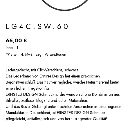
LG4C.SW.60
Regulärer Preis:
66,00 €
Inhalt:
1
*Preise inkl. MwSt. zzgl. Versandkosten
Ledergeflecht, mit Clic-Verschluss, schwarz
Das Lederband von Ernstes Design hat einen praktischen
Bajonettverschluß. Das hautverträgliche, weiche Naturmaterial bietet
einen hohen Tragekomfort.
ERNSTES DESIGN Schmuck ist die wunderschöne Kombination aus
stilvoller, zeitloser Eleganz und edlen Materialien.
Und das Beste: Gefertigt unter höchsten Ansprüchen in einer eigenen
Manufaktur in Deutschland, ist ERNSTES DESIGN Schmuck
pflegeleicht, antiallergisch und von herausragender Qualität!