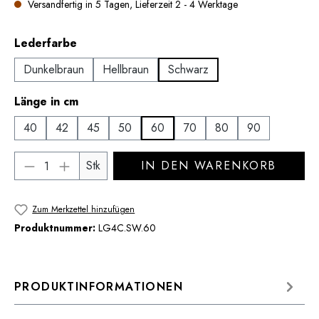
Versandfertig in 5 Tagen, Lieferzeit 2 - 4 Werktage
auswählen
Lederfarbe
Dunkelbraun
Hellbraun
Schwarz
auswählen
Länge in cm
40
42
45
50
60
70
80
90
Produkt Anzahl: Gib den gewünschten Wert 
Stk
IN DEN WARENKORB
Zum Merkzettel hinzufügen
Produktnummer:
LG4C.SW.60
PRODUKTINFORMATIONEN