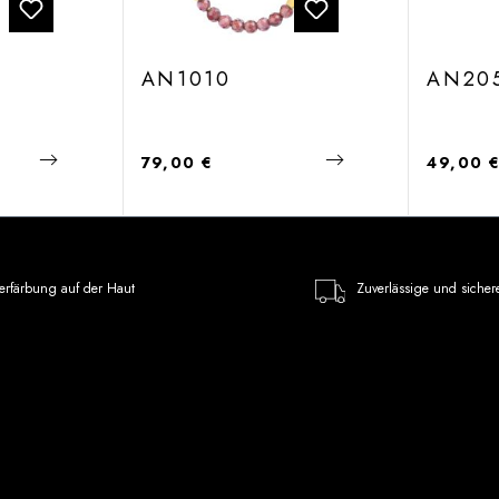
AN1010
AN20
Regulärer Preis:
Regulärer
79,00 €
49,00 
erfärbung auf der Haut
Zuverlässige und sicher