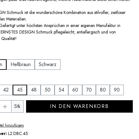
 Schmuck ist die wunderschöne Kombination aus stilvoller, zeitloser
en Materialien.
Gefertigt unter höchsten Ansprüchen in einer eigenen Manufaktur in
t ERNSTES DESIGN Schmuck pflegeleicht, antiallergisch und von
Qualität!
auswählen
n
Hellbraun
Schwarz
auswählen
42
45
48
50
54
60
70
80
90
Anzahl: Gib den gewünschten Wert ein ode
Stk
IN DEN WARENKORB
tel hinzufügen
mer:
L2.DBC.45