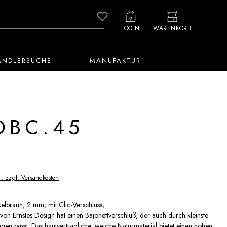
Du hast 0 Produkte auf dem M
LOGIN
WARENKORB
ÄNDLERSUCHE
MANUFAKTUR
DBC.45
t. zzgl. Versandkosten
lbraun, 2 mm, mit Clic-Verschluss,
on Ernstes Design hat einen Bajonettverschluß, der auch durch kleinste
en passt. Das hautverträgliche, weiche Naturmaterial bietet einen hohen