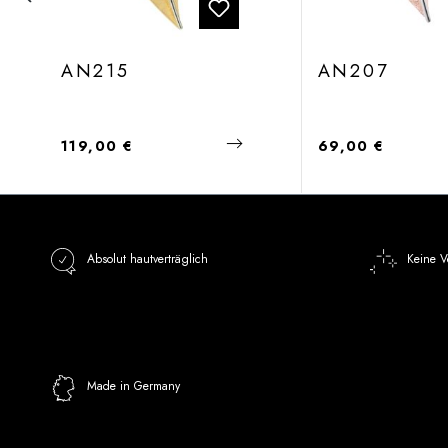
AN215
AN207
Regulärer Preis:
Regulärer Preis:
119,00 €
69,00 €
Absolut hautverträglich
Keine V
Made in Germany