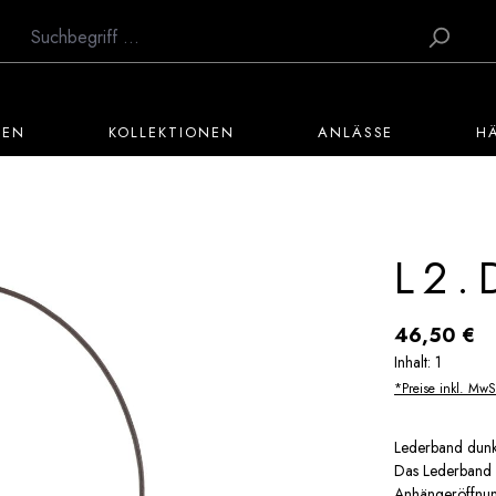
TEN
KOLLEKTIONEN
ANLÄSSE
H
L2.
Regulärer Preis:
46,50 €
Inhalt:
1
*Preise inkl. MwS
Lederband dunke
Das Lederband v
Anhängeröffnung