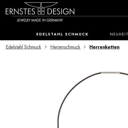
 Hauptinhalt springen
Zur Suche springen
Zur Hauptnavigation springen
EDELSTAHL SCHMUCK
NEUHEI
Edelstahl Schmuck
Herrenschmuck
Herrenketten
Bildergalerie überspringen