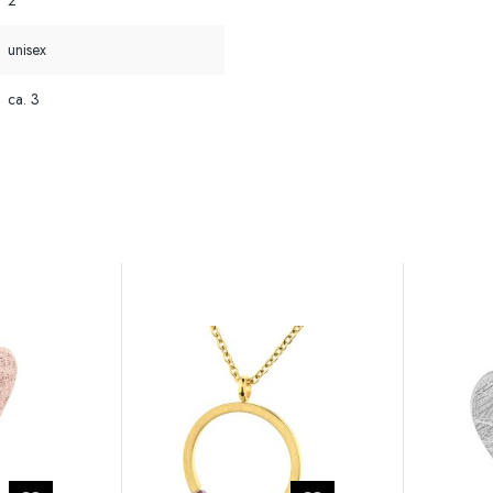
2
unisex
ca. 3