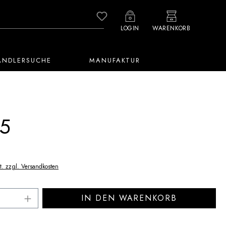
Du hast 0 Produkte auf dem M
LOGIN
WARENKORB
ÄNDLERSUCHE
MANUFAKTUR
5
t. zzgl. Versandkosten
Anzahl: Gib den gewünschten Wert ein ode
IN DEN WARENKORB