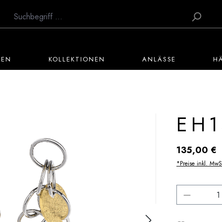
TEN
KOLLEKTIONEN
ANLÄSSE
H
EH1
Regulärer Preis:
135,00 €
*Preise inkl. MwS
Produkt 