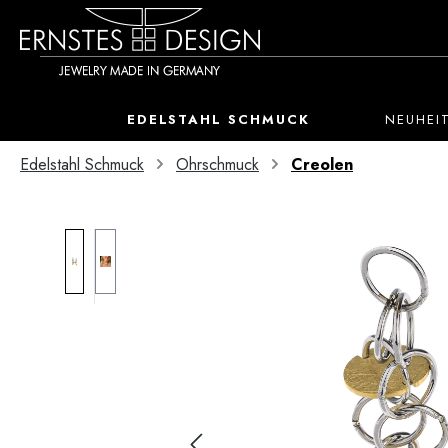
 Hauptinhalt springen
Zur Suche springen
Zur Hauptnavigation springen
EDELSTAHL SCHMUCK
NEUHEI
Edelstahl Schmuck
Ohrschmuck
Creolen
Bildergalerie überspringen