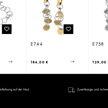
E744
E758
Regulärer Preis:
Regulärer
184,00 €
129,00
erfärbung auf der Haut
Zuverlässige und sicher