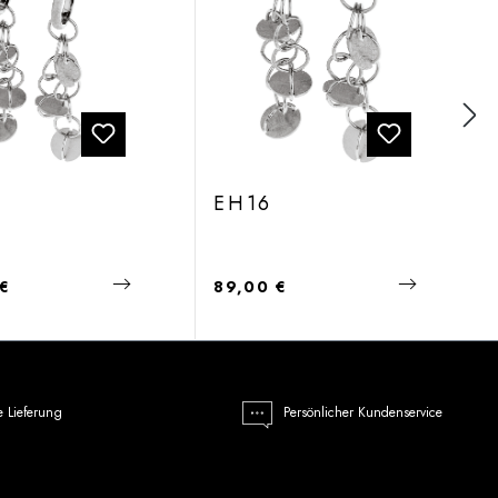
EH16
 Preis:
Regulärer Preis:
 €
89,00 €
e Lieferung
Persönlicher Kundenservice