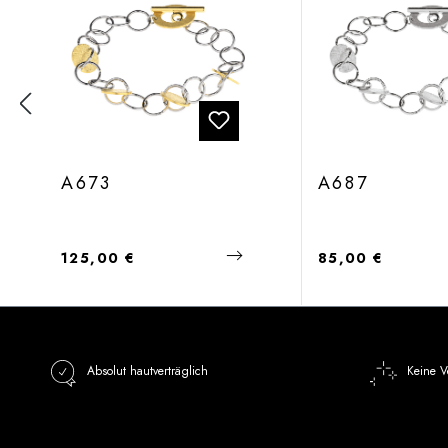
A673
A687
Regulärer Preis:
Regulärer Preis:
125,00 €
85,00 €
Absolut hautverträglich
Keine V