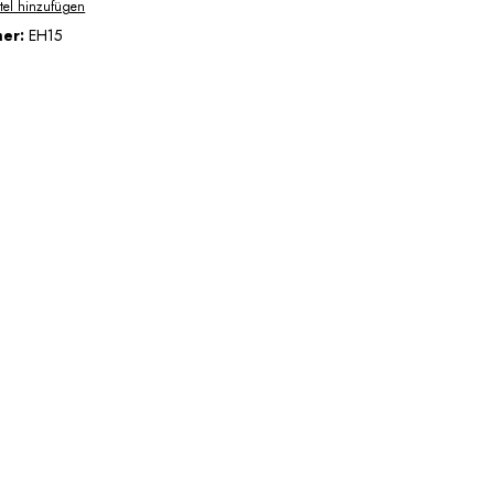
tel hinzufügen
mer:
EH15