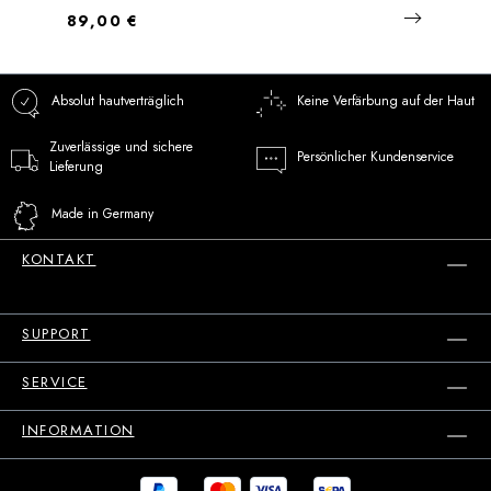
Regulärer Preis:
89,00 €
Absolut hautverträglich
Keine Verfärbung auf der Haut
Zuverlässige und sichere
Persönlicher Kundenservice
Lieferung
Made in Germany
KONTAKT
SUPPORT
SERVICE
INFORMATION