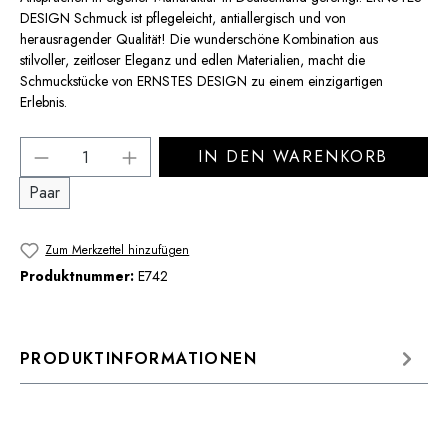
DESIGN Schmuck ist pflegeleicht, antiallergisch und von
herausragender Qualität! Die wunderschöne Kombination aus
stilvoller, zeitloser Eleganz und edlen Materialien, macht die
Schmuckstücke von ERNSTES DESIGN zu einem einzigartigen
Erlebnis.
Produkt Anzahl: Gib den gewünschten Wert 
IN DEN WARENKORB
Paar
Zum Merkzettel hinzufügen
Produktnummer:
E742
PRODUKTINFORMATIONEN