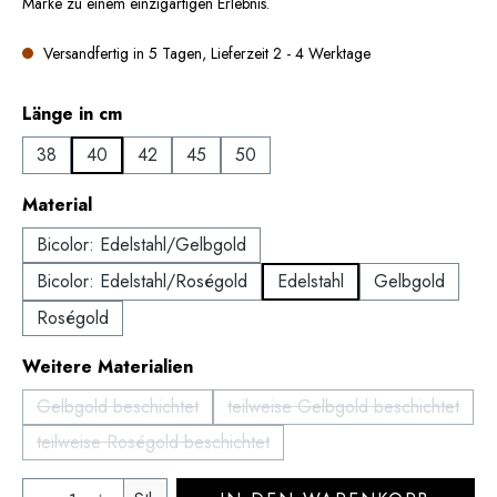
Marke zu einem einzigartigen Erlebnis.
Versandfertig in 5 Tagen, Lieferzeit 2 - 4 Werktage
auswählen
Länge in cm
38
40
42
45
50
auswählen
Material
Bicolor: Edelstahl/Gelbgold
Bicolor: Edelstahl/Roségold
Edelstahl
Gelbgold
Roségold
auswählen
Weitere Materialien
Gelbgold beschichtet
teilweise Gelbgold beschichtet
(Diese Option ist zurzeit nicht verfügbar.)
(Diese Option ist zurzeit
teilweise Roségold beschichtet
(Diese Option ist zurzeit nicht verfügbar.)
Produkt Anzahl: Gib den gewünschten Wert 