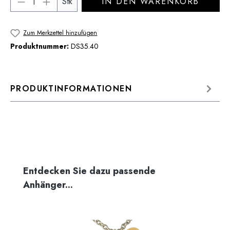
Stk
IN DEN WARENKORB
Zum Merkzettel hinzufügen
Produktnummer:
DS35.40
PRODUKTINFORMATIONEN
Produktgalerie überspringen
Entdecken Sie dazu passende
Anhänger...