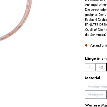
Anhängeröffnun
Die verschiede
geeignet. Der u
Edelstahl-Drahts
ERNSTES DESIGN
Qualität! Die Ko
die Schmuckstüc
Versandfertig
Länge in cm
38
40
(Diese Option
aus
Material
Bicolor: Ed
Gelbgold
(Diese O
Weitere Mat