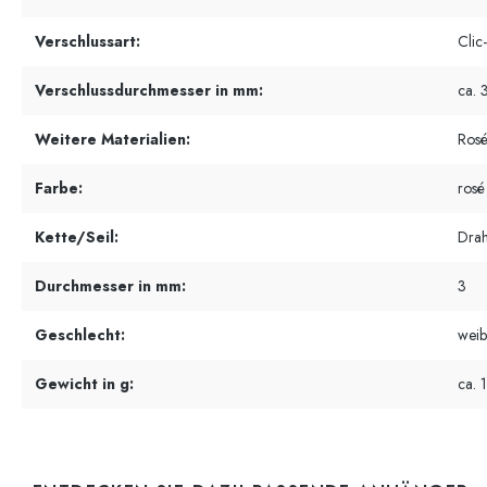
Verschlussart:
Clic
Verschlussdurchmesser in mm:
ca. 
Weitere Materialien:
Rosé
Farbe:
rosé
Kette/Seil:
Drah
Durchmesser in mm:
3
Geschlecht:
weib
Gewicht in g:
ca. 