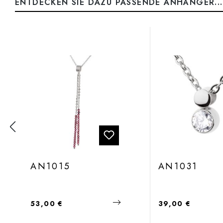
ENTDECKEN SIE DAZU PASSENDE ANHÄNGER...
Produktgalerie überspringen
AN1015
AN1031
Regulärer Preis:
Regulärer Preis:
53,00 €
39,00 €