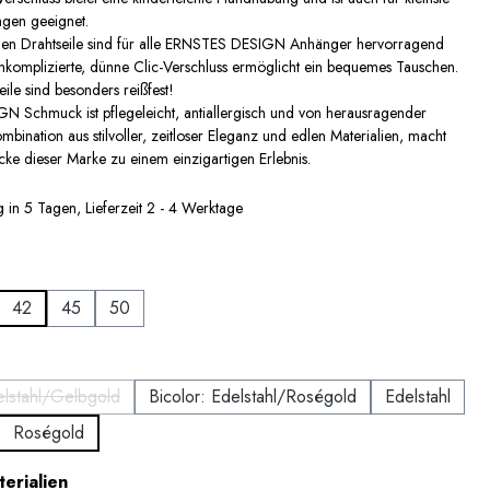
gen geeignet.
nen Drahtseile sind für alle ERNSTES DESIGN Anhänger hervorragend
nkomplizierte, dünne Clic-Verschluss ermöglicht ein bequemes Tauschen.
eile sind besonders reißfest!
 Schmuck ist pflegeleicht, antiallergisch und von herausragender
mbination aus stilvoller, zeitloser Eleganz und edlen Materialien, macht
ke dieser Marke zu einem einzigartigen Erlebnis.
 in 5 Tagen, Lieferzeit 2 - 4 Werktage
auswählen
42
45
50
 ist zurzeit nicht verfügbar.)
wählen
elstahl/Gelbgold
Bicolor: Edelstahl/Roségold
Edelstahl
(Diese Option ist zurzeit nicht verfügbar.)
Roségold
ption ist zurzeit nicht verfügbar.)
auswählen
erialien