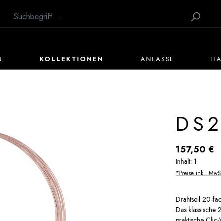
N
KOLLEKTIONEN
ANLÄSSE
H
DS2
Regulärer Preis:
157,50 €
Inhalt:
1
*Preise inkl. MwS
Drahtseil 20-fa
Das klassische 
praktische Clic-