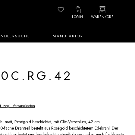
Du hast 0 Produkte auf dem M
LOGIN
WARENKORB
ÄNDLERSUCHE
MANUFAKTUR
0C.RG.42
t. zzgl. Versandkosten
ch, matt, Roségold beschichtet, mit Clic-Verschluss, 42 cm
20-fache Drahtseil besteht aus Roségold beschichtetem Edelstahl. Der
Verschluss bietet eine kinderleichte Handhabung und ist auch für kleinste