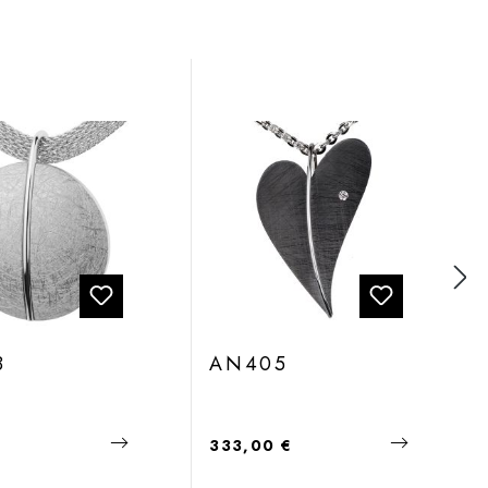
8
AN405
 Preis:
Regulärer Preis:
€
333,00 €