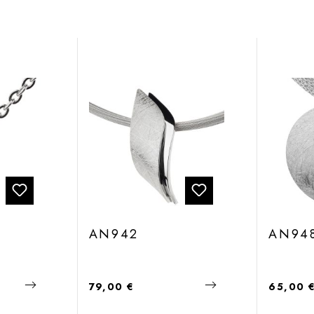
AN942
AN94
Regulärer Preis:
Regulärer
79,00 €
65,00 