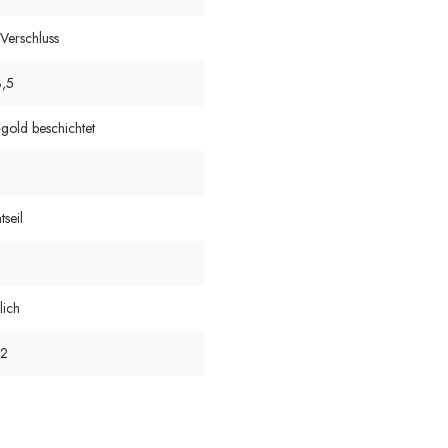
-Verschluss
3,5
gold beschichtet
tseil
lich
12