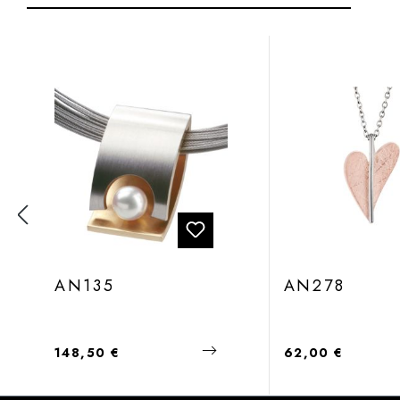
Produktgalerie überspringen
AN135
AN278
Regulärer Preis:
Regulärer Preis:
148,50 €
62,00 €