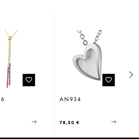
16
AN934
 Preis:
Regulärer Preis:
€
78,50 €