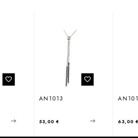
AN1013
AN10
Regulärer Preis:
Regulärer
53,00 €
63,00 