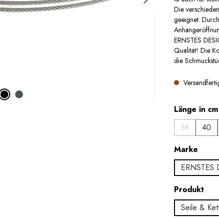
Die verschiede
geeignet. Durch
Anhängeröffnung
ERNSTES DESIGN
Qualität! Die Ko
die Schmuckstüc
Versandfertig
Länge in cm
38
40
(Diese Option
ausw
Marke
ERNSTES 
aus
Produkt
Seile & Ket