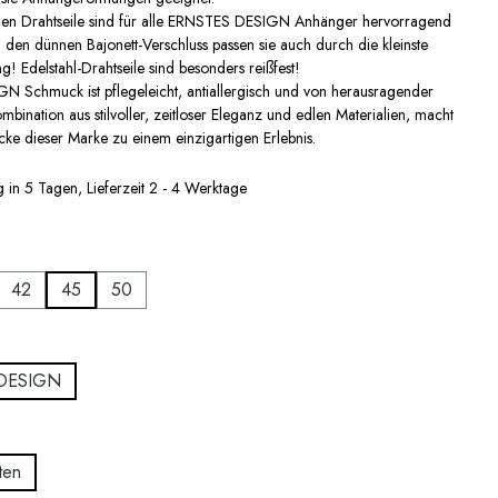
nen Drahtseile sind für alle ERNSTES DESIGN Anhänger hervorragend
 den dünnen Bajonett-Verschluss passen sie auch durch die kleinste
! Edelstahl-Drahtseile sind besonders reißfest!
 Schmuck ist pflegeleicht, antiallergisch und von herausragender
mbination aus stilvoller, zeitloser Eleganz und edlen Materialien, macht
ke dieser Marke zu einem einzigartigen Erlebnis.
 in 5 Tagen, Lieferzeit 2 - 4 Werktage
auswählen
42
45
50
 ist zurzeit nicht verfügbar.)
ählen
DESIGN
wählen
ten