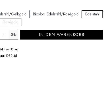
wählen
elstahl/Gelbgold
Bicolor: Edelstahl/Roségold
Edelstahl
Roségold
ption ist zurzeit nicht verfügbar.)
(Diese Option ist zurzeit nicht verfügbar.)
Anzahl: Gib den gewünschten Wert ein ode
Stk
IN DEN WARENKORB
tel hinzufügen
mer:
DS2.45