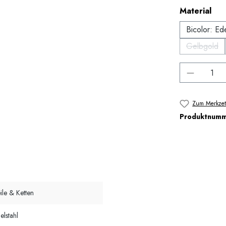
aus
Material
Bicolor: Ed
Gelbgold
(Diese O
Produkt 
Zum Merkzet
Produktnum
ile & Ketten
elstahl