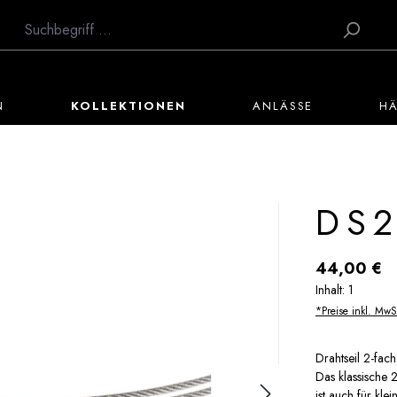
N
KOLLEKTIONEN
ANLÄSSE
H
DS2
Regulärer Preis:
44,00 €
Inhalt:
1
*Preise inkl. MwS
Drahtseil 2-fac
Das klassische 2
ist auch für kl