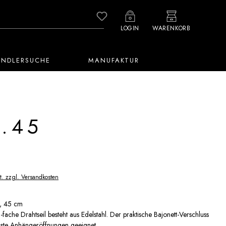
Du hast 0 Produkte auf dem M
LOGIN
WARENKORB
ÄNDLERSUCHE
MANUFAKTUR
.45
t. zzgl. Versandkosten
h, 45 cm
-fache Drahtseil besteht aus Edelstahl. Der praktische Bajonett-Verschluss
einste Anhängeröffnungen geeignet.