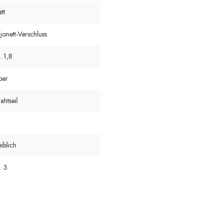
tt
jonett-Verschluss
. 1,8
lber
ahtseil
iblich
. 3