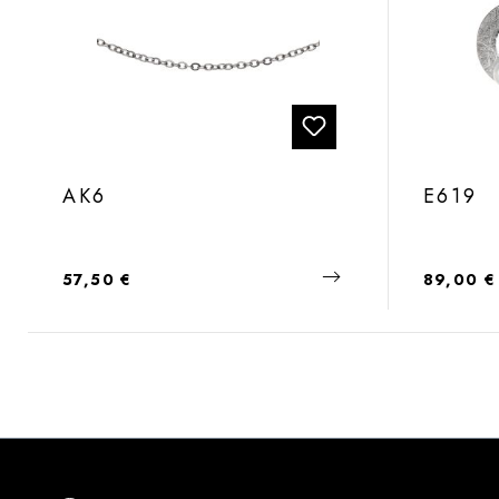
AK6
E619
Regulärer Preis:
Regulärer
57,50 €
89,00 €