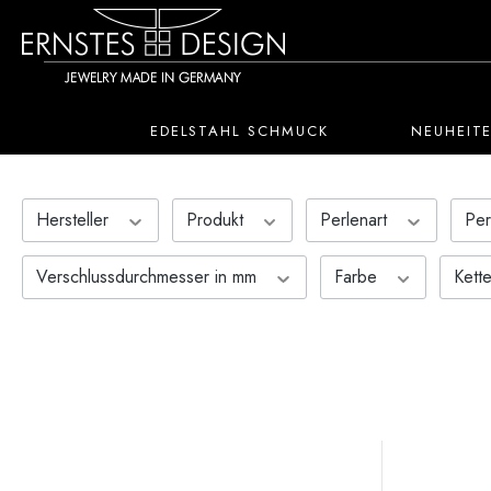
 Hauptinhalt springen
Zur Suche springen
Zur Hauptnavigation springen
EDELSTAHL SCHMUCK
NEUHEIT
Hersteller
Produkt
Perlenart
Per
Verschlussdurchmesser in mm
Farbe
Kett