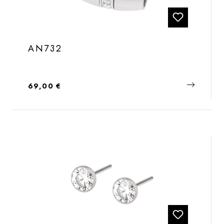
AN732
Regulärer Preis:
69,00 €