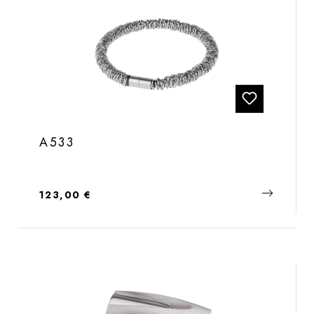
A533
Regulärer Preis:
123,00 €