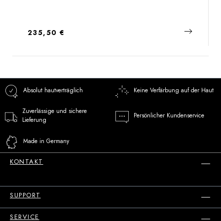
Regulärer Preis:
235,50 €
Absolut hautverträglich
Keine Verfärbung auf der Haut
Zuverlässige und sichere
Persönlicher Kundenservice
Lieferung
Made in Germany
KONTAKT
SUPPORT
SERVICE