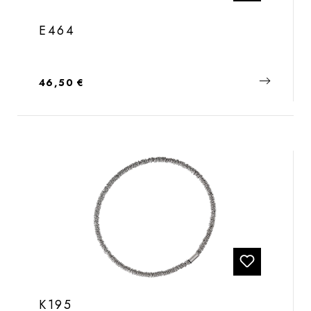
E464
Regulärer Preis:
46,50 €
K195