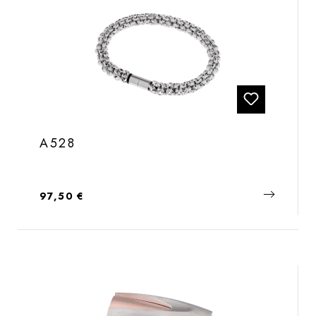
A528
Regulärer Preis:
97,50 €