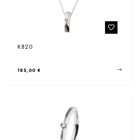
K820
Regulärer Preis:
185,00 €