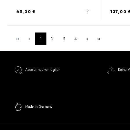
Regulärer Preis:
Regulärer
65,00 €
137,00 
Seite
Seite
Seite
Seite
1
2
3
4
Absolut hautverträglich
Keine V
Made in Germany