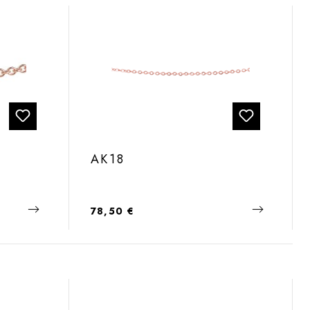
AK18
Regulärer Preis:
78,50 €