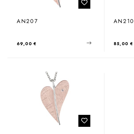
AN207
AN21
Regulärer Preis:
Regulärer
69,00 €
85,00 €