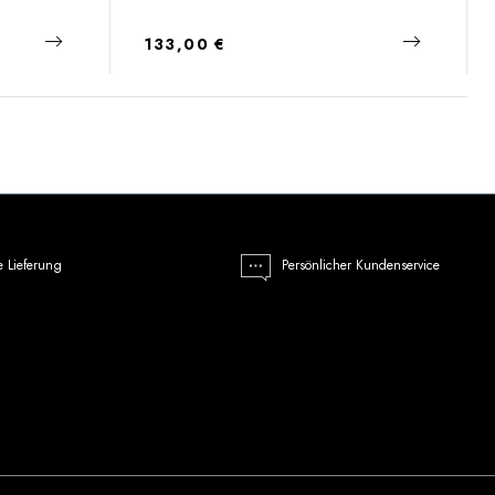
Regulärer Preis:
133,00 €
e Lieferung
Persönlicher Kundenservice