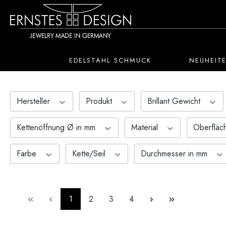
 Hauptinhalt springen
Zur Suche springen
Zur Hauptnavigation springen
EDELSTAHL SCHMUCK
NEUHEIT
Hersteller
Produkt
Brillant Gewicht
Kettenöffnung Ø in mm
Material
Oberflä
Farbe
Kette/Seil
Durchmesser in mm
Seite
Seite
Seite
Seite
1
2
3
4