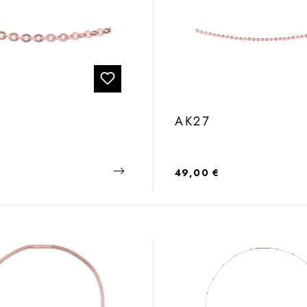
AK27
 Preis:
Regulärer Preis:
49,00 €