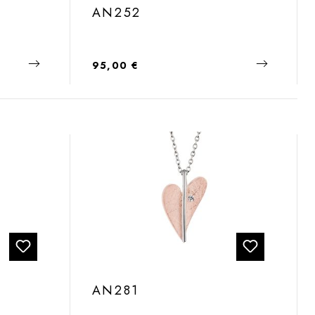
AN252
Regulärer Preis:
95,00 €
AN281