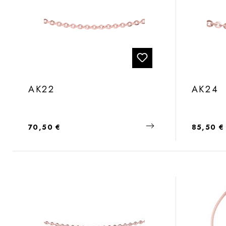
AK22
AK24
Regulärer Preis:
Regulärer
70,50 €
85,50 €