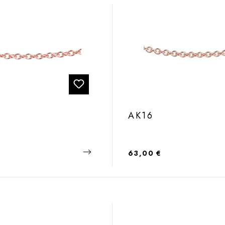
AK16
 Preis:
Regulärer Preis:
63,00 €