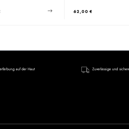
 Preis:
Regulärer Preis:
€
62,00 €
erfärbung auf der Haut
Zuverlässige und sicher