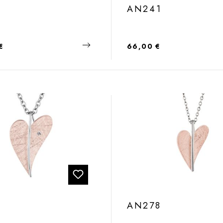
AN241
 Preis:
Regulärer Preis:
€
66,00 €
5
AN278