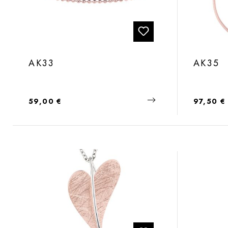
AK33
AK35
Regulärer Preis:
Regulärer
59,00 €
97,50 €