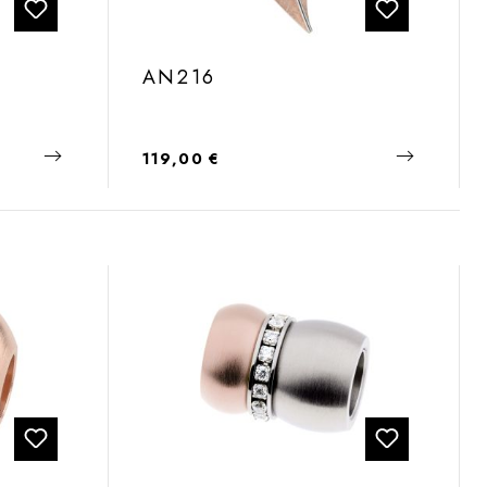
AN216
Regulärer Preis:
119,00 €