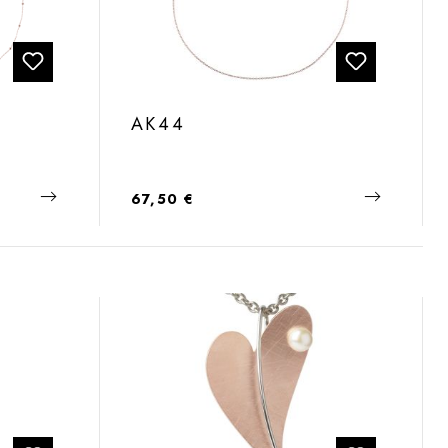
AK44
Regulärer Preis:
67,50 €