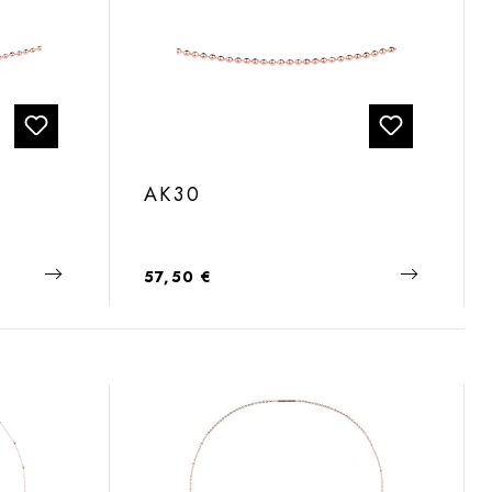
AK30
Regulärer Preis:
57,50 €