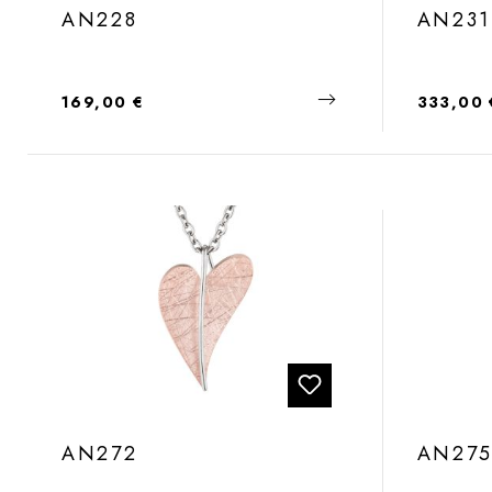
AN228
AN231
Regulärer Preis:
Regulärer
169,00 €
333,00 
AN272
AN27