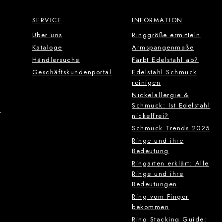
SERVICE
INFORMATION
Über uns
Ringgröße ermitteln
Kataloge
Armspangenmaße
Händlersuche
Färbt Edelstahl ab?
Geschäftskundenportal
Edelstahl Schmuck
reinigen
Nickelallergie &
Schmuck: Ist Edelstahl
g
nickelfrei?
Schmuck Trends 2025
Ringe und ihre
Bedeutung
Ringarten erklärt: Alle
Ringe und ihre
Bedeutungen
Ring vom Finger
bekommen
Ring Stacking Guide: