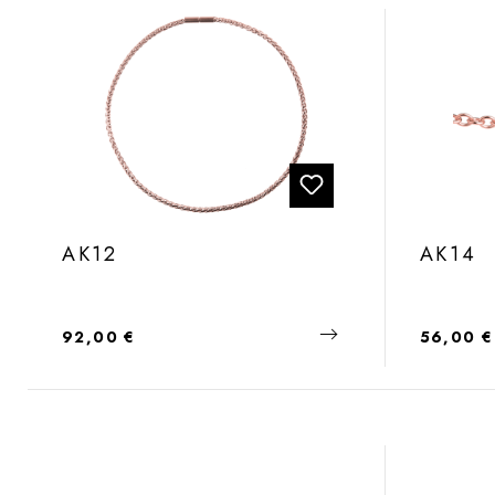
AK12
AK14
Regulärer Preis:
Regulärer
92,00 €
56,00 €