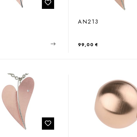
0
AN213
 Preis:
Regulärer Preis:
99,00 €