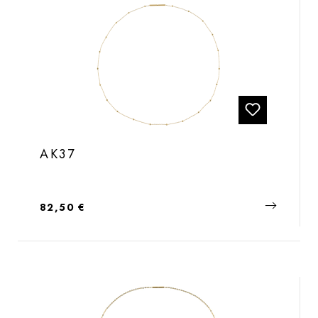
AK37
Regulärer Preis:
82,50 €