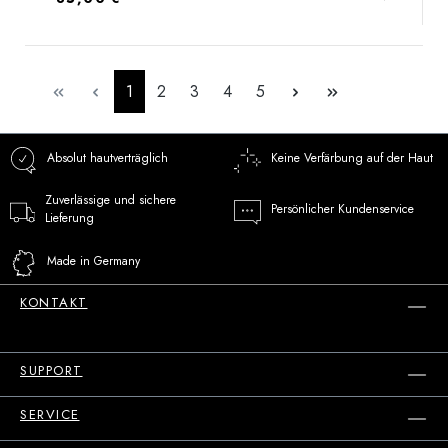
Seite
Seite
Seite
Seite
Seite
1
2
3
4
5
Absolut hautverträglich
Keine Verfärbung auf der Haut
Zuverlässige und sichere
Persönlicher Kundenservice
Lieferung
Made in Germany
KONTAKT
SUPPORT
SERVICE