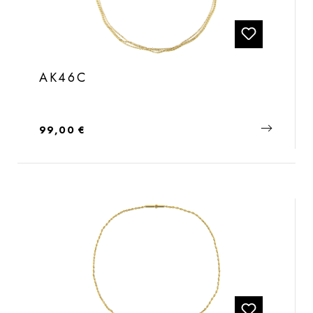
AK46C
Regulärer Preis:
99,00 €