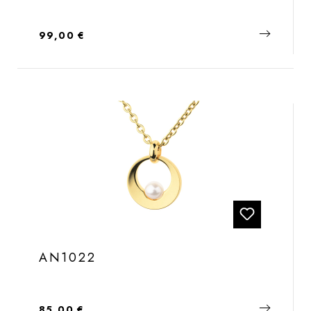
Regulärer Preis:
99,00 €
AN1022
Regulärer Preis:
85,00 €