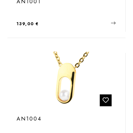
AN1001
Regulärer Preis:
139,00 €
AN1004