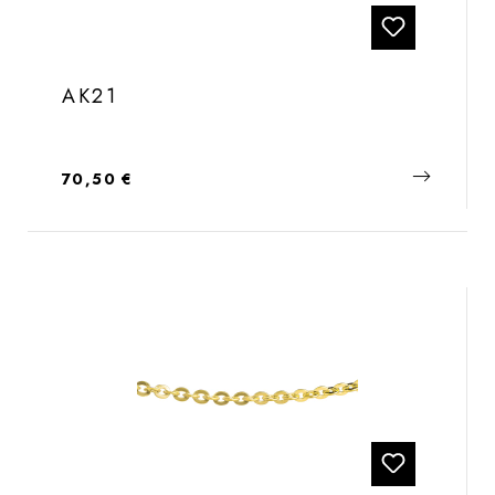
AK21
Regulärer Preis:
70,50 €