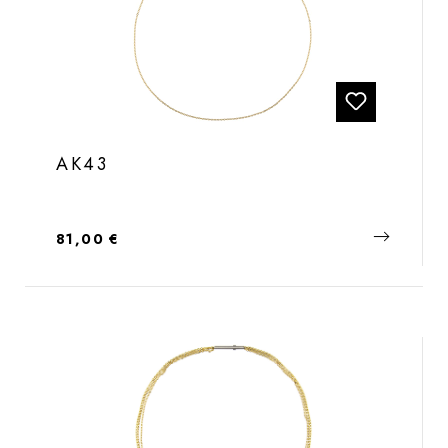
AK43
Regulärer Preis:
81,00 €