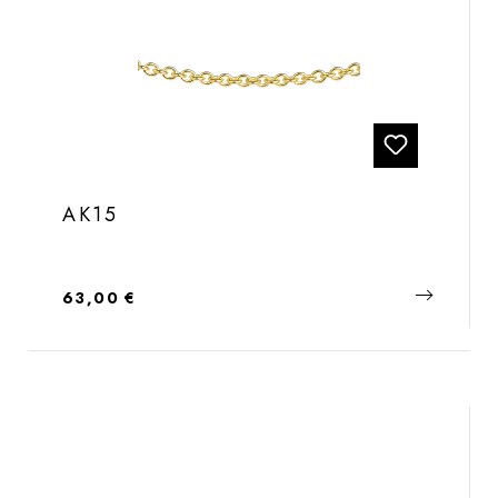
AK15
Regulärer Preis:
63,00 €