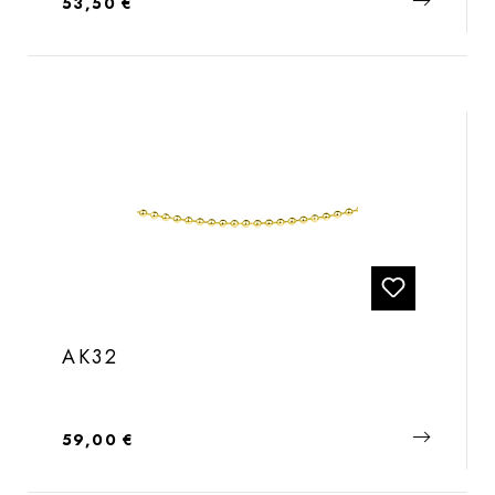
Regulärer Preis:
53,50 €
AK32
Regulärer Preis:
59,00 €