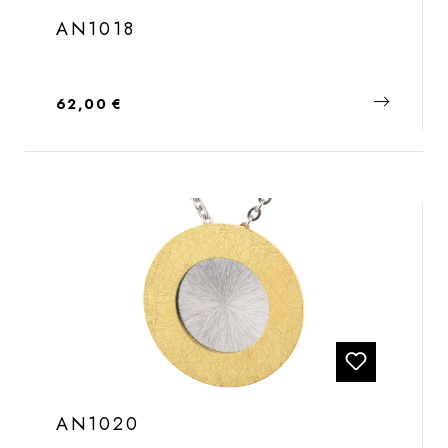
AN1018
Regulärer Preis:
62,00 €
AN1020