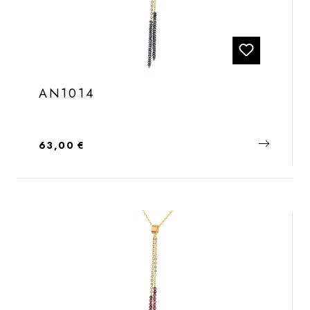
AN1014
Regulärer Preis:
63,00 €