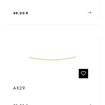
Regulärer Preis:
49,00 €
AK29