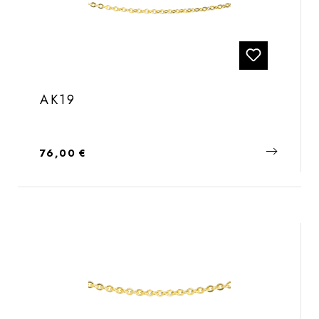
AK19
Regulärer Preis:
76,00 €