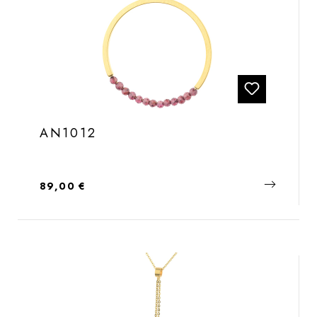
AN1012
Regulärer Preis:
89,00 €