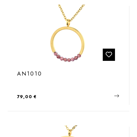
AN1010
Regulärer Preis:
79,00 €