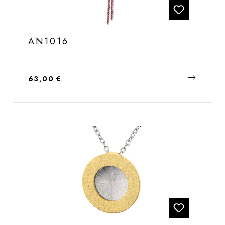
AN1016
Regulärer Preis:
63,00 €