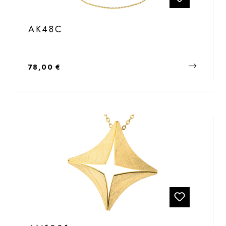
AK48C
Regulärer Preis:
78,00 €