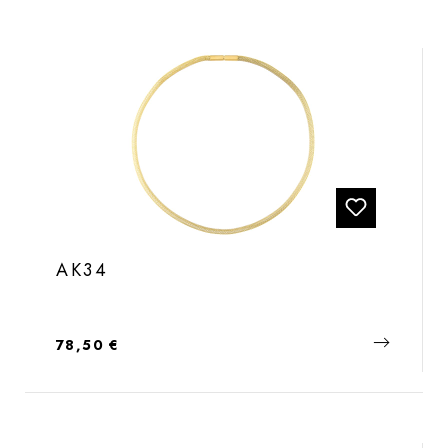
AK34
Regulärer Preis:
78,50 €