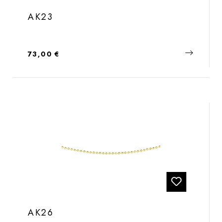
AK23
Regulärer Preis:
73,00 €
AK26