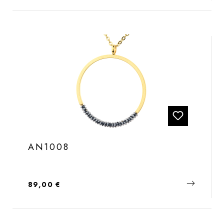
AN1008
Regulärer Preis:
89,00 €