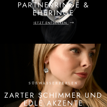
PARTNERRINGE &
EHERINGE
JETZT ENTDECKEN
SÜßWASSERPERLEN
ZARTER SCHIMMER UND
EDLE AKZENTE