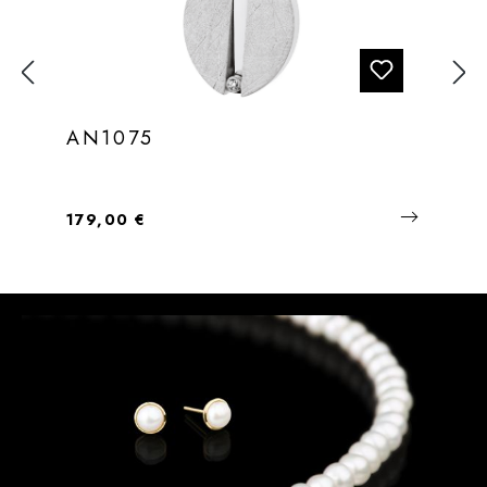
AN1075
Regulärer Preis:
179,00 €