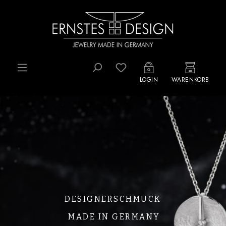
Zum Hauptinhalt springen
Du hast 0 Produkte auf d
LOGIN
WARENKORB
Slider überspringen
DESIGNERSCHMUCK
MADE IN GERMANY