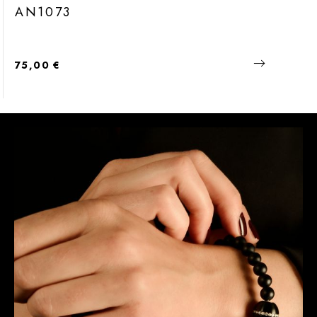
AN1073
Regulärer Preis:
75,00 €