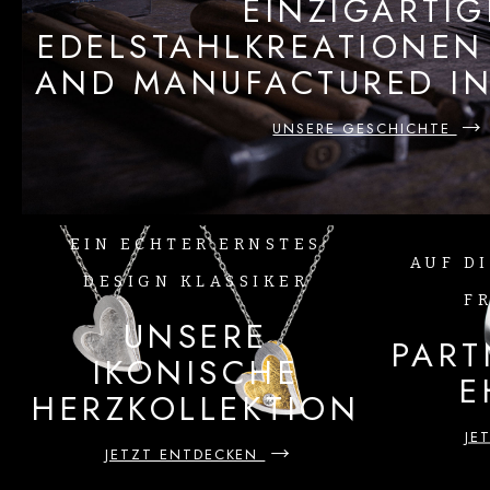
EINZIGARTIG
EDELSTAHLKREATIONEN
AND MANUFACTURED I
UNSERE GESCHICHTE
EIN ECHTER ERNSTES
AUF DI
DESIGN KLASSIKER
F
UNSERE
PART
IKONISCHE
E
HERZKOLLEKTION
JE
JETZT ENTDECKEN