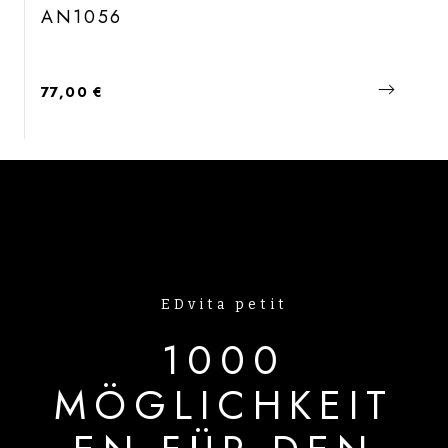
AN1056
Regulärer Preis:
77,00 €
EDvita petit
1000
MÖGLICHKEIT