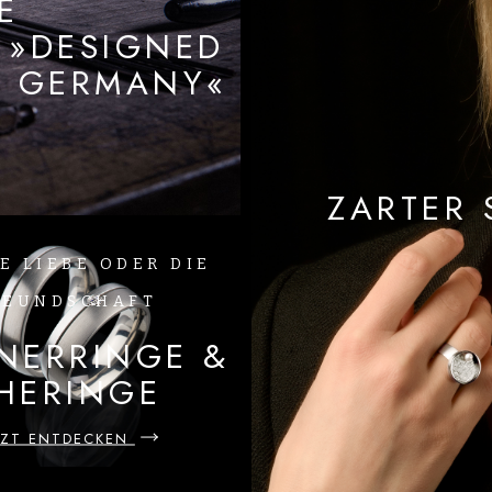
E
 »DESIGNED
N GERMANY«
ZARTER 
E LIEBE ODER DIE
REUNDSCHAFT
NERRINGE &
HERINGE
TZT ENTDECKEN