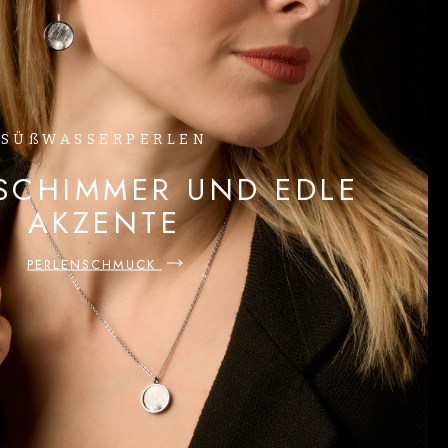
SÜßWASSERPERLEN
SCHIMMER UND EDLE
AKZENTE
PERLENSCHMUCK