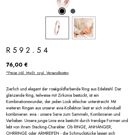
R592.54
Regulärer Preis:
76,00 €
*Preise inkl. MwSt. zzgl. Versandkosten
Zierlich und elegant der roségoldfarbende Ring aus Edelstahl. Der
glänzende Ring, teilweise mit Zirkonia bestückt, ist ein
Kombinationswunder, der jeden Look stilsicher unterstreicht. Mit
weiteren Ringen aus unserer evia-Kollektion lässt er sich individuell
kombinieren. evia - unsere Serie zum Sammeln, Kombinieren und
Verlieben. Unsere junge Linie evia besticht durch trendige Formen und
lebt von ihrem Stacking-Charakter. Ob RINGE, ANHÄNGER,
OHRRINGE oder ARMREIFEN - die Schmuckstücke lassen sich