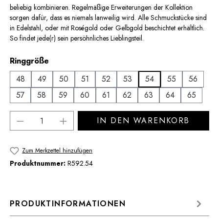
beliebig kombinieren. Regelmäßige Erweiterungen der Kollektion
sorgen dafür, dass es niemals lanweilig wird. Alle Schmuckstücke sind
in Edelstahl, oder mit Roségold oder Gelbgold beschichtet erhältlich.
So findet jede(r) sein persöhnliches Lieblingsteil.
auswählen
Ringgröße
48
49
50
51
52
53
54
55
56
57
58
59
60
61
62
63
64
65
Produkt Anzahl: Gib den gewünschten Wert 
IN DEN WARENKORB
Zum Merkzettel hinzufügen
Produktnummer:
R592.54
PRODUKTINFORMATIONEN