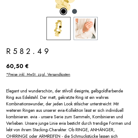
R582.49
Regulärer Preis:
60,50 €
*Preise inkl. MwSt. zzgl. Versandkosten
Elegant und wunderschön, der stilvoll designte, gelbgoldfarbende
Ring aus Edelstahl. Der matt, gekratzte Ring ist ein wahres
Kombinationswunder, der jeden Look stilsicher unterstreicht. Mit
weiteren Ringen aus unserer evia-Kollektion lässt er sich individuell
kombinieren. evia - unsere Serie zum Sammeln, Kombinieren und
Verlieben. Unsere junge Linie evia besticht durch trendige Formen und
lebt von ihrem Stacking-Charakter. Ob RINGE, ANHÄNGER,
OHRRINGE oder ARMREIFEN - die Schmuckstücke lassen sich