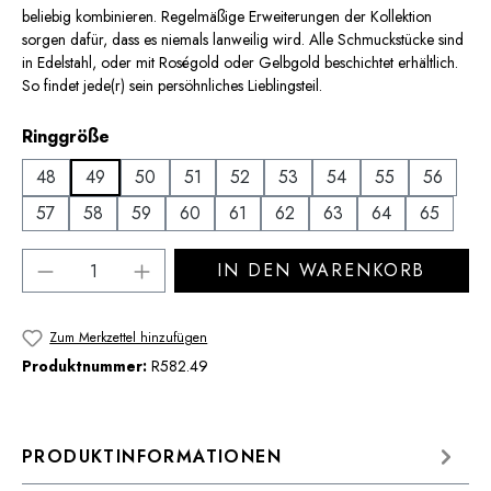
beliebig kombinieren. Regelmäßige Erweiterungen der Kollektion
sorgen dafür, dass es niemals lanweilig wird. Alle Schmuckstücke sind
in Edelstahl, oder mit Roségold oder Gelbgold beschichtet erhältlich.
So findet jede(r) sein persöhnliches Lieblingsteil.
auswählen
Ringgröße
48
49
50
51
52
53
54
55
56
57
58
59
60
61
62
63
64
65
Produkt Anzahl: Gib den gewünschten Wert 
IN DEN WARENKORB
Zum Merkzettel hinzufügen
Produktnummer:
R582.49
PRODUKTINFORMATIONEN