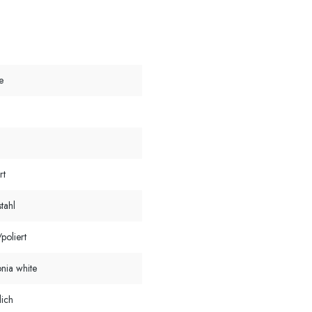
e
rt
tahl
poliert
onia white
lich