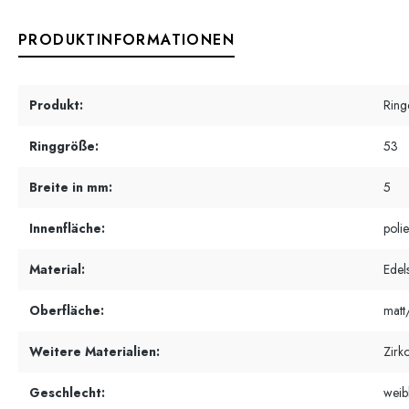
PRODUKTINFORMATIONEN
Produkt:
Ring
Ringgröße:
53
Breite in mm:
5
Innenfläche:
polie
Material:
Edels
Oberfläche:
matt/
Weitere Materialien:
Zirk
Geschlecht:
weib