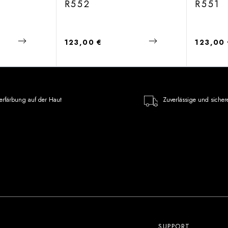
R552
R551
Regulärer Preis:
Regulärer
123,00 €
123,00
erfärbung auf der Haut
Zuverlässige und sicher
SUPPORT