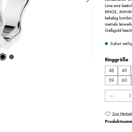
Linie evia best
RINGE, ANHÄNG
beliebig kombin
niemals lanweil
Gelbgold beschic
Sofort verfüg
a
Ringgröße
48
49
59
60
Produkt 
Zum Merkzet
Produktnum