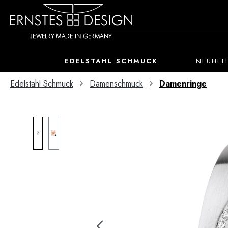
 Hauptinhalt springen
Zur Suche springen
Zur Hauptnavigation springen
EDELSTAHL SCHMUCK
NEUHEI
Edelstahl Schmuck
Damenschmuck
Damenringe
Bildergalerie überspringen