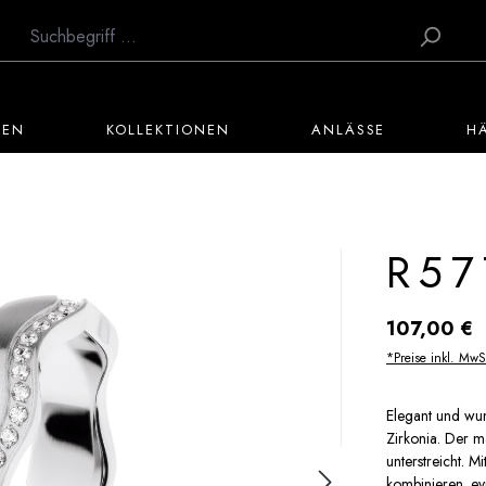
TEN
KOLLEKTIONEN
ANLÄSSE
H
R57
Regulärer Preis:
107,00 €
*Preise inkl. MwS
Elegant und wun
Zirkonia. Der ma
unterstreicht. M
kombinieren. ev