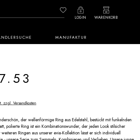
Du hast 0 Produkte auf dem M
LOGIN
WARENKORB
ÄNDLERSUCHE
MANUFAKTUR
7.53
t. zzgl. Versandkosten
derschön, der wellenförmige Ring aus Edelstahl, bestückt mit funkelnden
tt, polierte Ring ist ein Kombinationswunder, der jeden Look stilsicher
it weiteren Ringen aus unserer evia-Kollektion lässt er sich individuell
ia - unsere Serie zum Sammeln, Kombinieren und Verlieben. Unsere junge