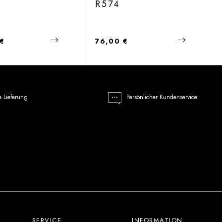
R574
 Preis:
Regulärer Preis:
 €
76,00 €
e Lieferung
Persönlicher Kundenservice
SERVICE
INFORMATION