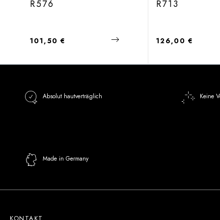
R576
R713
Regulärer Preis:
Regulärer Preis:
101,50 €
126,00 €
Absolut hautverträglich
Keine V
Made in Germany
KONTAKT