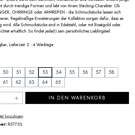
icht durch trendige Formen und lebt von ihrem Stacking-Charakter. Ob
ER, OHRRINGE oder ARMREIFEN - die Schmuckstücke lassen sich
ieren. Regelmäßige Erweiterungen der Kollektion sorgen dafür, dass es
ig wird. Alle Schmuckstücke sind in Edelstahl, oder mit Roségold oder
htet erhältlich. So findet jede(r) sein persöhnliches Lieblingsteil.
bar, Lieferzeit: 2 - 4 Werktage
uswählen
50
51
52
53
54
55
56
57
58
61
62
63
64
65
Anzahl: Gib den gewünschten Wert ein ode
IN DEN WARENKORB
tel hinzufügen
mer:
R577.53