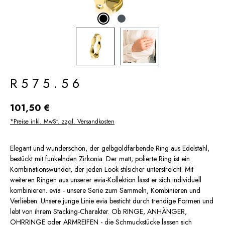
R575.56
Regulärer Preis:
101,50 €
*Preise inkl. MwSt. zzgl. Versandkosten
Elegant und wunderschön, der gelbgoldfarbende Ring aus Edelstahl,
bestückt mit funkelnden Zirkonia. Der matt, polierte Ring ist ein
Kombinationswunder, der jeden Look stilsicher unterstreicht. Mit
weiteren Ringen aus unserer evia-Kollektion lässt er sich individuell
kombinieren. evia - unsere Serie zum Sammeln, Kombinieren und
Verlieben. Unsere junge Linie evia besticht durch trendige Formen und
lebt von ihrem Stacking-Charakter. Ob RINGE, ANHÄNGER,
OHRRINGE oder ARMREIFEN - die Schmuckstücke lassen sich