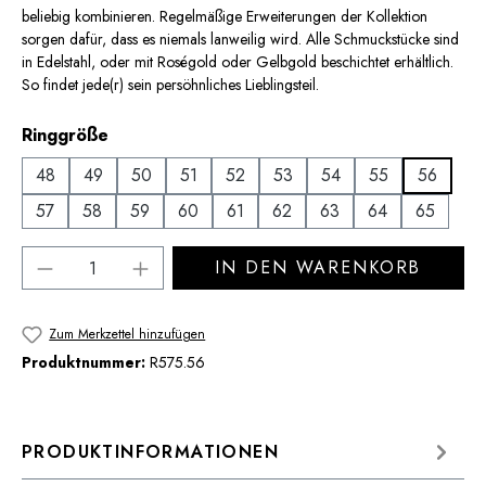
beliebig kombinieren. Regelmäßige Erweiterungen der Kollektion
sorgen dafür, dass es niemals lanweilig wird. Alle Schmuckstücke sind
in Edelstahl, oder mit Roségold oder Gelbgold beschichtet erhältlich.
So findet jede(r) sein persöhnliches Lieblingsteil.
auswählen
Ringgröße
48
49
50
51
52
53
54
55
56
57
58
59
60
61
62
63
64
65
Produkt Anzahl: Gib den gewünschten Wert 
IN DEN WARENKORB
Zum Merkzettel hinzufügen
Produktnummer:
R575.56
PRODUKTINFORMATIONEN