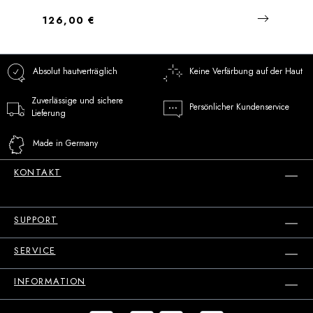
Regulärer Preis:
126,00 €
Absolut hautverträglich
Keine Verfärbung auf der Haut
Zuverlässige und sichere
Persönlicher Kundenservice
Lieferung
Made in Germany
KONTAKT
SUPPORT
SERVICE
INFORMATION