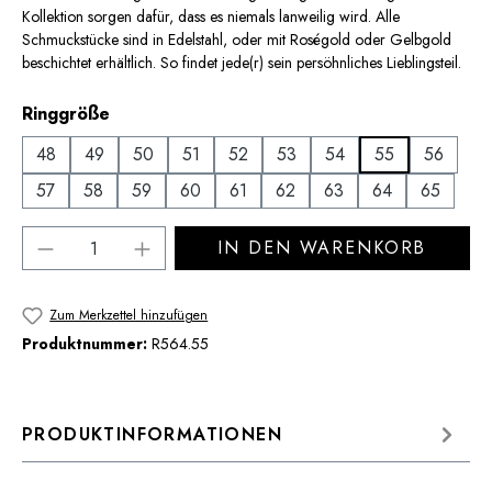
Kollektion sorgen dafür, dass es niemals lanweilig wird. Alle
Schmuckstücke sind in Edelstahl, oder mit Roségold oder Gelbgold
beschichtet erhältlich. So findet jede(r) sein persöhnliches Lieblingsteil.
auswählen
Ringgröße
48
49
50
51
52
53
54
55
56
57
58
59
60
61
62
63
64
65
Produkt Anzahl: Gib den gewünschten Wert 
IN DEN WARENKORB
Zum Merkzettel hinzufügen
Produktnummer:
R564.55
PRODUKTINFORMATIONEN