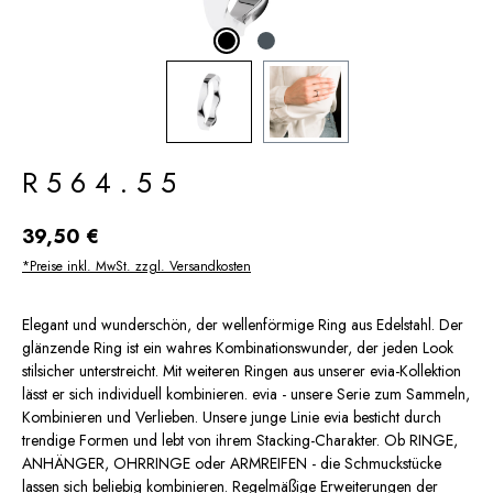
R564.55
Regulärer Preis:
39,50 €
*Preise inkl. MwSt. zzgl. Versandkosten
Elegant und wunderschön, der wellenförmige Ring aus Edelstahl. Der
glänzende Ring ist ein wahres Kombinationswunder, der jeden Look
stilsicher unterstreicht. Mit weiteren Ringen aus unserer evia-Kollektion
lässt er sich individuell kombinieren. evia - unsere Serie zum Sammeln,
Kombinieren und Verlieben. Unsere junge Linie evia besticht durch
trendige Formen und lebt von ihrem Stacking-Charakter. Ob RINGE,
ANHÄNGER, OHRRINGE oder ARMREIFEN - die Schmuckstücke
lassen sich beliebig kombinieren. Regelmäßige Erweiterungen der