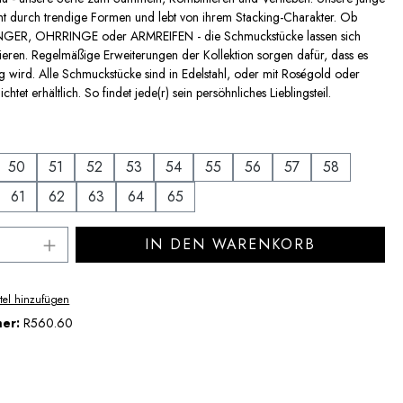
icht durch trendige Formen und lebt von ihrem Stacking-Charakter. Ob
ER, OHRRINGE oder ARMREIFEN - die Schmuckstücke lassen sich
ieren. Regelmäßige Erweiterungen der Kollektion sorgen dafür, dass es
ig wird. Alle Schmuckstücke sind in Edelstahl, oder mit Roségold oder
htet erhältlich. So findet jede(r) sein persöhnliches Lieblingsteil.
uswählen
50
51
52
53
54
55
56
57
58
61
62
63
64
65
Anzahl: Gib den gewünschten Wert ein ode
IN DEN WARENKORB
tel hinzufügen
mer:
R560.60