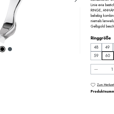
Linie evia best
RINGE, ANHÄNG
beliebig kombin
niemals lanweil
Gelbgold beschic
a
Ringgröße
48
49
59
60
Produkt 
Zum Merkzet
Produktnum