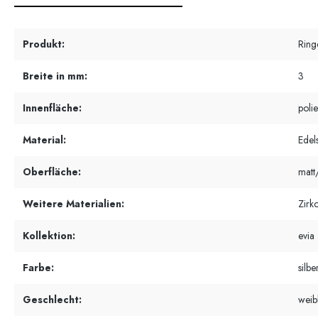
Produkt:
Ring
Breite in mm:
3
Innenfläche:
polie
Material:
Edels
Oberfläche:
matt/
Weitere Materialien:
Zirk
Kollektion:
evia
Farbe:
silbe
Geschlecht:
weib