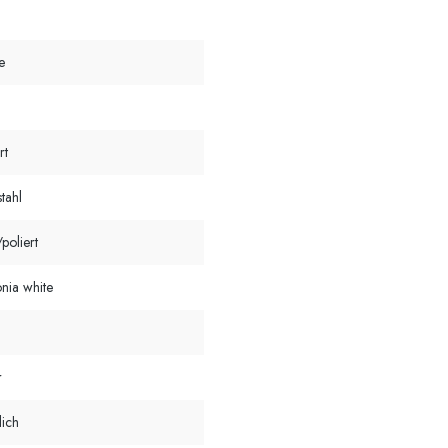
e
rt
tahl
poliert
onia white
r
lich