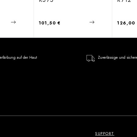
R575
R712
Regulärer Preis:
Regulärer
101,50 €
126,00
erfärbung auf der Haut
Zuverlässige und sicher
SUPPORT