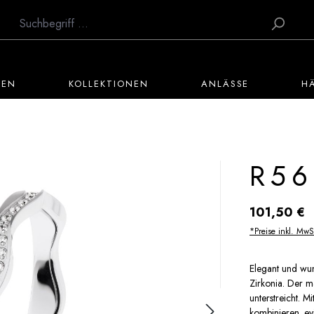
TEN
KOLLEKTIONEN
ANLÄSSE
H
R56
Regulärer Preis:
101,50 €
*Preise inkl. MwS
Elegant und wun
Zirkonia. Der ma
unterstreicht. M
kombinieren. ev