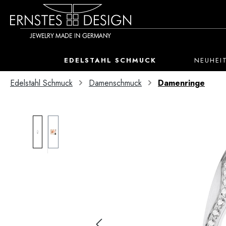
 Hauptinhalt springen
Zur Suche springen
Zur Hauptnavigation springen
EDELSTAHL SCHMUCK
NEUHEI
Edelstahl Schmuck
Damenschmuck
Damenringe
Bildergalerie überspringen