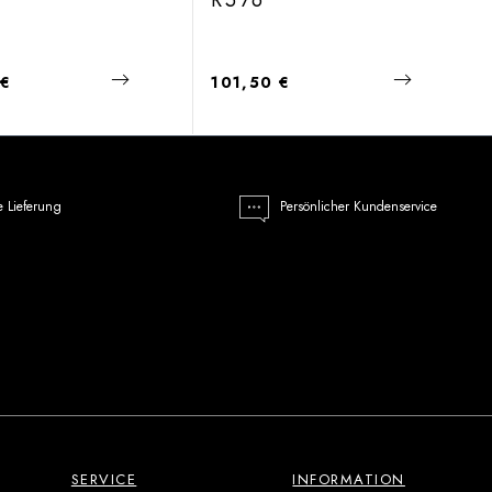
R576
 Preis:
Regulärer Preis:
 €
101,50 €
e Lieferung
Persönlicher Kundenservice
SERVICE
INFORMATION