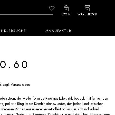
Du hast 0 Produkte auf dem M
LOGIN
WARENKORB
ÄNDLERSUCHE
MANUFAKTUR
0.60
t. zzgl. Versandkosten
derschön, der wellenförmige Ring aus Edelstahl, bestückt mit funkelnden
tt, polierte Ring ist ein Kombinationswunder, der jeden Look stilsicher
it weiteren Ringen aus unserer evia-Kollektion lässt er sich individuell
ia - unsere Serie zum Sammeln, Kombinieren und Verlieben. Unsere junge