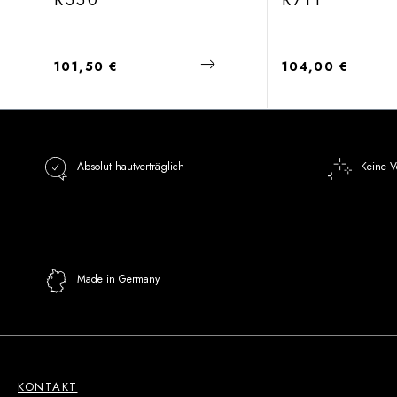
R550
R711
Regulärer Preis:
Regulärer Preis:
101,50 €
104,00 €
Absolut hautverträglich
Keine V
Made in Germany
KONTAKT