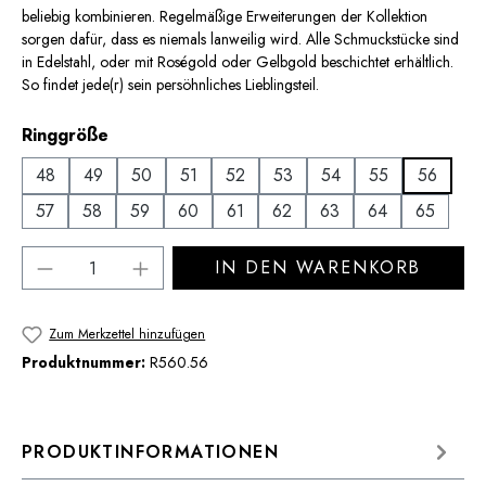
beliebig kombinieren. Regelmäßige Erweiterungen der Kollektion
sorgen dafür, dass es niemals lanweilig wird. Alle Schmuckstücke sind
in Edelstahl, oder mit Roségold oder Gelbgold beschichtet erhältlich.
So findet jede(r) sein persöhnliches Lieblingsteil.
auswählen
Ringgröße
48
49
50
51
52
53
54
55
56
57
58
59
60
61
62
63
64
65
Produkt Anzahl: Gib den gewünschten Wert 
IN DEN WARENKORB
Zum Merkzettel hinzufügen
Produktnummer:
R560.56
PRODUKTINFORMATIONEN