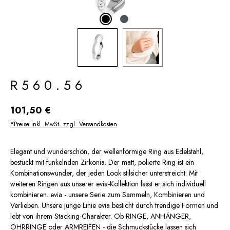
R560.56
Regulärer Preis:
101,50 €
*Preise inkl. MwSt. zzgl. Versandkosten
Elegant und wunderschön, der wellenförmige Ring aus Edelstahl,
bestückt mit funkelnden Zirkonia. Der matt, polierte Ring ist ein
Kombinationswunder, der jeden Look stilsicher unterstreicht. Mit
weiteren Ringen aus unserer evia-Kollektion lässt er sich individuell
kombinieren. evia - unsere Serie zum Sammeln, Kombinieren und
Verlieben. Unsere junge Linie evia besticht durch trendige Formen und
lebt von ihrem Stacking-Charakter. Ob RINGE, ANHÄNGER,
OHRRINGE oder ARMREIFEN - die Schmuckstücke lassen sich