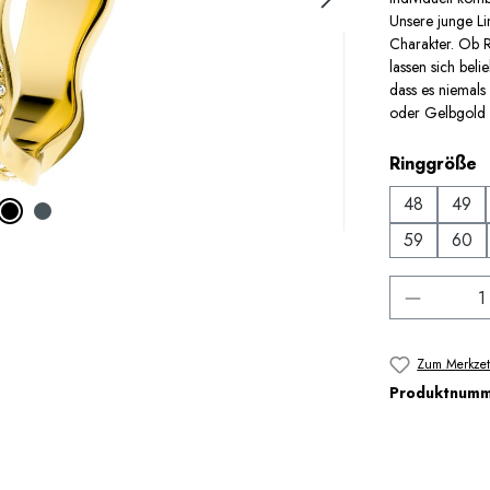
Unsere junge Li
Charakter. Ob
lassen sich bel
dass es niemals
oder Gelbgold be
a
Ringgröße
48
49
59
60
Produkt 
Zum Merkzet
Produktnum