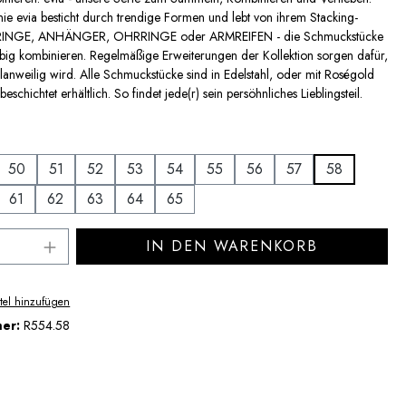
nie evia besticht durch trendige Formen und lebt von ihrem Stacking-
 RINGE, ANHÄNGER, OHRRINGE oder ARMREIFEN - die Schmuckstücke
iebig kombinieren. Regelmäßige Erweiterungen der Kollektion sorgen dafür,
 lanweilig wird. Alle Schmuckstücke sind in Edelstahl, oder mit Roségold
schichtet erhältlich. So findet jede(r) sein persöhnliches Lieblingsteil.
uswählen
50
51
52
53
54
55
56
57
58
61
62
63
64
65
Anzahl: Gib den gewünschten Wert ein ode
IN DEN WARENKORB
tel hinzufügen
mer:
R554.58