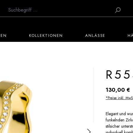
TEN
KOLLEKTIONEN
ANLÄSSE
H
R55
Regulärer Preis:
130,00 €
*Preise inkl. MwS
Elegant und wun
funkelnden Zirk
stilsicher unters
individuell kom