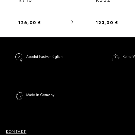
R713
R552
Regulärer Preis:
Regulärer Preis:
126,00 €
123,00 €
Absolut hautverträglich
Keine V
Made in Germany
KONTAKT