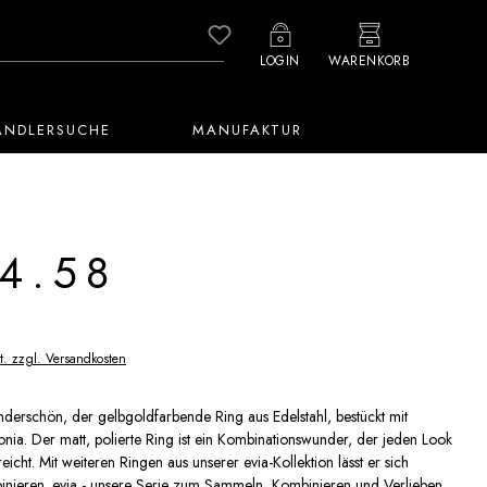
Du hast 0 Produkte auf dem M
LOGIN
WARENKORB
ÄNDLERSUCHE
MANUFAKTUR
4.58
t. zzgl. Versandkosten
derschön, der gelbgoldfarbende Ring aus Edelstahl, bestückt mit
onia. Der matt, polierte Ring ist ein Kombinationswunder, der jeden Look
treicht. Mit weiteren Ringen aus unserer evia-Kollektion lässt er sich
binieren. evia - unsere Serie zum Sammeln, Kombinieren und Verlieben.