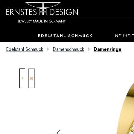
 Hauptinhalt springen
Zur Suche springen
Zur Hauptnavigation springen
EDELSTAHL SCHMUCK
NEUHEI
Edelstahl Schmuck
Damenschmuck
Damenringe
Bildergalerie überspringen