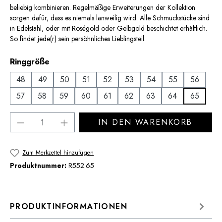
beliebig kombinieren. Regelmäßige Erweiterungen der Kollektion
sorgen dafür, dass es niemals lanweilig wird. Alle Schmuckstücke sind
in Edelstahl, oder mit Roségold oder Gelbgold beschichtet erhältlich.
So findet jede(r) sein persöhnliches Lieblingsteil.
auswählen
Ringgröße
48
49
50
51
52
53
54
55
56
57
58
59
60
61
62
63
64
65
Produkt Anzahl: Gib den gewünschten Wert 
IN DEN WARENKORB
Zum Merkzettel hinzufügen
Produktnummer:
R552.65
PRODUKTINFORMATIONEN