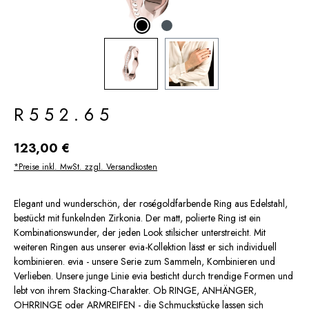
R552.65
Regulärer Preis:
123,00 €
*Preise inkl. MwSt. zzgl. Versandkosten
Elegant und wunderschön, der roségoldfarbende Ring aus Edelstahl,
bestückt mit funkelnden Zirkonia. Der matt, polierte Ring ist ein
Kombinationswunder, der jeden Look stilsicher unterstreicht. Mit
weiteren Ringen aus unserer evia-Kollektion lässt er sich individuell
kombinieren. evia - unsere Serie zum Sammeln, Kombinieren und
Verlieben. Unsere junge Linie evia besticht durch trendige Formen und
lebt von ihrem Stacking-Charakter. Ob RINGE, ANHÄNGER,
OHRRINGE oder ARMREIFEN - die Schmuckstücke lassen sich