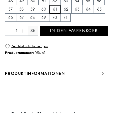
48
49
50
51
52
53
54
55
56
57
58
59
60
61
62
63
64
65
66
67
68
69
70
71
Produkt Anzahl: Gib den gewünschten Wert 
Stk
IN DEN WARENKORB
Zum Merkzettel hinzufügen
Produktnummer:
R54.61
PRODUKTINFORMATIONEN