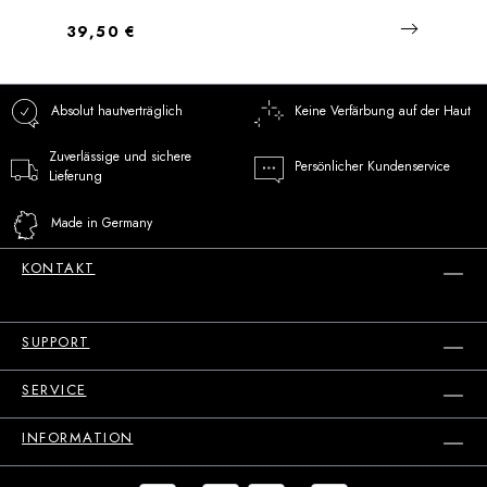
Regulärer Preis:
39,50 €
Absolut hautverträglich
Keine Verfärbung auf der Haut
Zuverlässige und sichere
Persönlicher Kundenservice
Lieferung
Made in Germany
KONTAKT
SUPPORT
SERVICE
INFORMATION