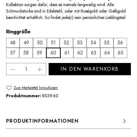
Kollektion sorgen dafür, dass es niemals langweilig wird. Alle
Schmuckstücke sind in Edelstahl, oder mit Roségold oder Gelbgold
beschichtet erhältlich. So findet jede(r) sein persönliches Lieblingsteil.
auswählen
Ringgröße
48
49
50
51
52
53
54
55
56
57
58
59
60
61
62
63
64
65
Produkt Anzahl: Gib den gewünschten Wert 
IN DEN WARENKORB
Zum Merkzettel hinzufügen
Produktnummer:
R539.60
PRODUKTINFORMATIONEN