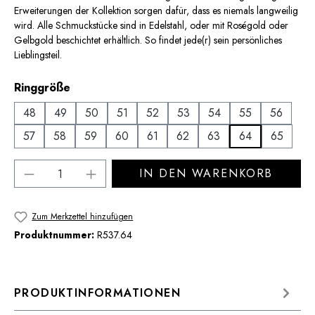
Erweiterungen der Kollektion sorgen dafür, dass es niemals langweilig
wird. Alle Schmuckstücke sind in Edelstahl, oder mit Roségold oder
Gelbgold beschichtet erhältlich. So findet jede(r) sein persönliches
Lieblingsteil.
auswählen
Ringgröße
48
49
50
51
52
53
54
55
56
57
58
59
60
61
62
63
64
65
Produkt Anzahl: Gib den gewünschten Wert 
IN DEN WARENKORB
Zum Merkzettel hinzufügen
Produktnummer:
R537.64
PRODUKTINFORMATIONEN