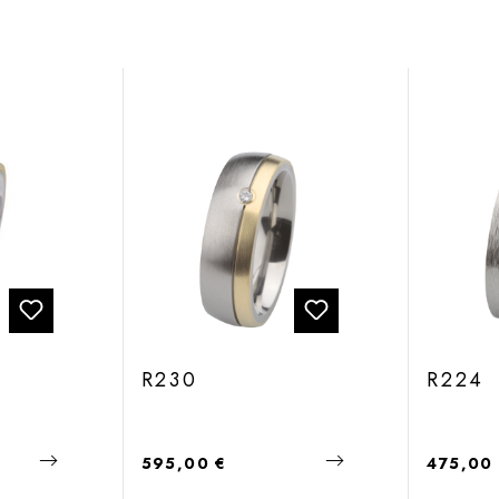
R230
R224
Regulärer Preis:
Regulärer
595,00 €
475,00