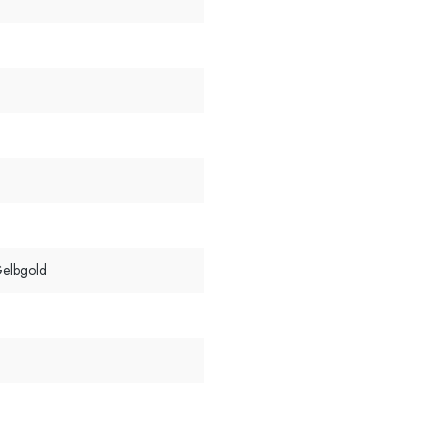
l
elbgold