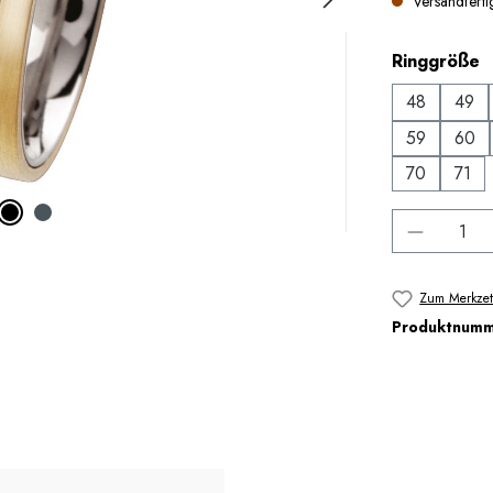
Versandfertig
a
Ringgröße
48
49
59
60
70
71
Produkt 
Zum Merkzet
Produktnum