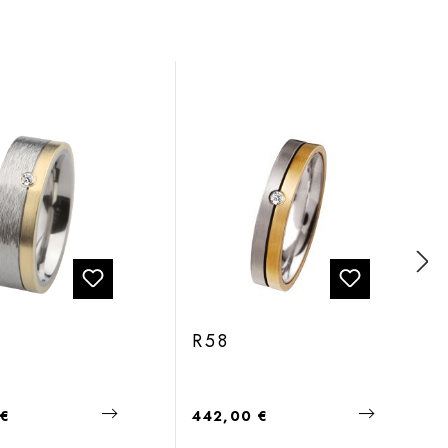
R58
 Preis:
Regulärer Preis:
 €
442,00 €