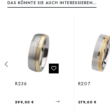
DAS KÖNNTE SIE AUCH INTERESSIEREN...
Produktgalerie überspringen
R236
R207
Regulärer Preis:
Regulärer Preis:
599,00 €
279,00 €