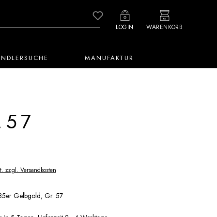
Du hast 0 Produkte auf dem M
LOGIN
WARENKORB
ÄNDLERSUCHE
MANUFAKTUR
.57
t. zzgl. Versandkosten
585er Gelbgold, Gr. 57