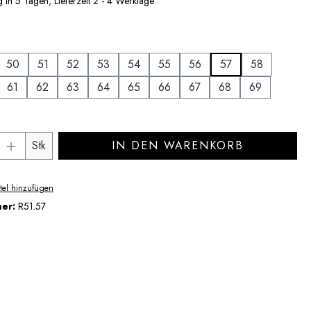
 in 5 Tagen, Lieferzeit 2 - 4 Werktage
uswählen
50
51
52
53
54
55
56
57
58
61
62
63
64
65
66
67
68
69
Anzahl: Gib den gewünschten Wert ein ode
Stk
IN DEN WARENKORB
tel hinzufügen
mer:
R51.57