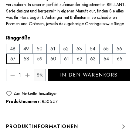
verzaubern. In unserer perfekt aufeinander abgestimmten BRILLANT-
Serie designt und hergestellt in eigener Manufaktur, finden Sie alles
was Ihr Herz begehrt. Anhänger mit Brillanten in verschiedenen
Formen und Grössen, jeweils dazugehörige Ohrringe sowie Ringe.
auswählen
Ringgröße
48
49
50
51
52
53
54
55
56
57
58
59
60
61
62
63
64
65
Produkt Anzahl: Gib den gewünschten Wert 
Stk
IN DEN WARENKORB
Zum Merkzettel hinzufügen
Produktnummer:
R506.57
PRODUKTINFORMATIONEN