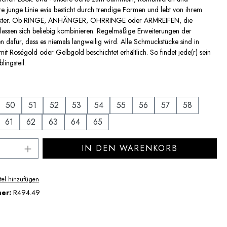
re junge Linie evia besticht durch trendige Formen und lebt von ihrem
akter. Ob RINGE, ANHÄNGER, OHRRINGE oder ARMREIFEN, die
assen sich beliebig kombinieren. Regelmäßige Erweiterungen der
en dafür, dass es niemals langweilig wird. Alle Schmuckstücke sind in
mit Roségold oder Gelbgold beschichtet erhältlich. So findet jede(r) sein
lingsteil.
uswählen
50
51
52
53
54
55
56
57
58
61
62
63
64
65
Anzahl: Gib den gewünschten Wert ein ode
IN DEN WARENKORB
tel hinzufügen
mer:
R494.49