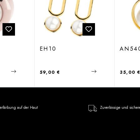
EH10
AN54
Regulärer Preis:
Regulärer
59,00 €
35,00 
erfärbung auf der Haut
Zuverlässige und sicher