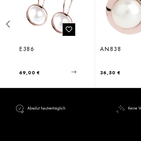
E386
AN838
Regulärer Preis:
Regulärer Preis:
69,00 €
36,50 €
Absolut hautverträglich
Keine V