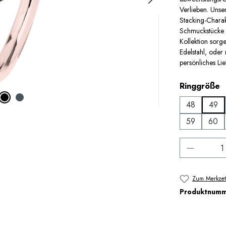
Verlieben. Unse
Stacking-Char
Schmuckstücke l
Kollektion sorg
Edelstahl, oder 
persönliches Lieb
a
Ringgröße
48
49
59
60
Produkt 
Zum Merkzet
Produktnum