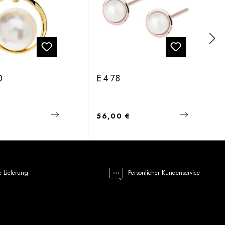
0
E478
 Preis:
Regulärer Preis:
€
56,00 €
e Lieferung
Persönlicher Kundenservice