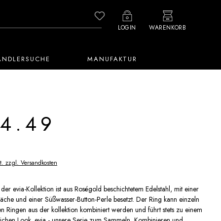
Du hast 0 Produkte auf dem M
LOGIN
WARENKORB
ÄNDLERSUCHE
MANUFAKTUR
4.49
t. zzgl. Versandkosten
der evia-Kollektion ist aus Roségold beschichtetem Edelstahl, mit einer
läche und einer Süßwasser-Button-Perle besetzt. Der Ring kann einzeln
n Ringen aus der kollektion kombiniert werden und führt stets zu einem
ichen Look. evia - unsere Serie zum Sammeln, Kombinieren und