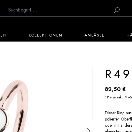
TEN
KOLLEKTIONEN
ANLÄSSE
H
R49
Regulärer Preis:
82,50 €
*Preise inkl. MwS
Dieser Ring aus 
polierten Oberf
oder mit andere
abwechslungsre