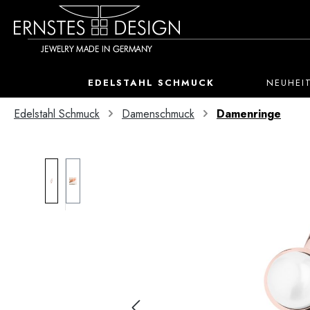
 Hauptinhalt springen
Zur Suche springen
Zur Hauptnavigation springen
EDELSTAHL SCHMUCK
NEUHEI
Edelstahl Schmuck
Damenschmuck
Damenringe
Bildergalerie überspringen