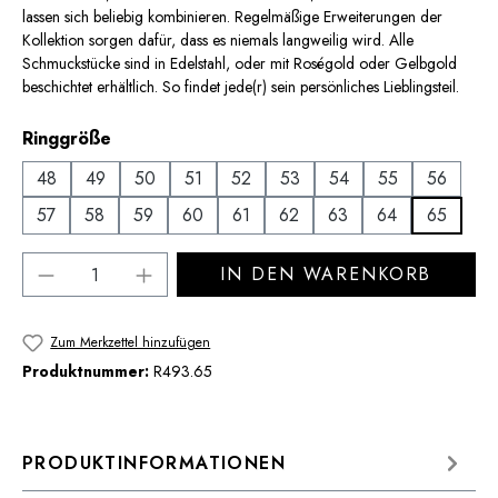
lassen sich beliebig kombinieren. Regelmäßige Erweiterungen der
Kollektion sorgen dafür, dass es niemals langweilig wird. Alle
Schmuckstücke sind in Edelstahl, oder mit Roségold oder Gelbgold
beschichtet erhältlich. So findet jede(r) sein persönliches Lieblingsteil.
auswählen
Ringgröße
48
49
50
51
52
53
54
55
56
57
58
59
60
61
62
63
64
65
Produkt Anzahl: Gib den gewünschten Wert 
IN DEN WARENKORB
Zum Merkzettel hinzufügen
Produktnummer:
R493.65
PRODUKTINFORMATIONEN