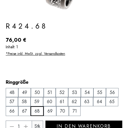
R424.68
Regulärer Preis:
76,00 €
Inhalt:
1
*Preise inkl. MwSt. zzgl. Versandkosten
auswählen
Ringgröße
48
49
50
51
52
53
54
55
56
57
58
59
60
61
62
63
64
65
66
67
68
69
70
71
Produkt Anzahl: Gib den gewünschten Wert 
Stk
IN DEN WARENKORB