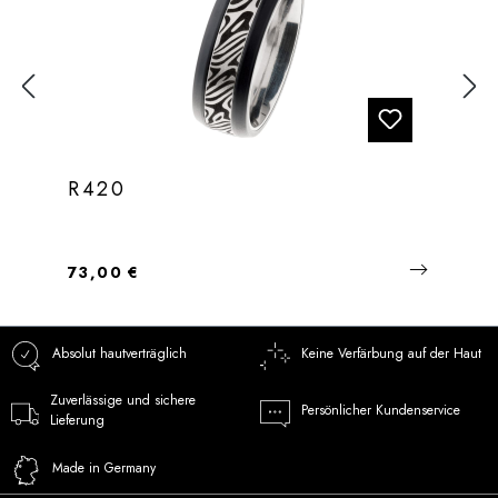
R420
Regulärer Preis:
73,00 €
Absolut hautverträglich
Keine Verfärbung auf der Haut
Zuverlässige und sichere
Persönlicher Kundenservice
Lieferung
Made in Germany