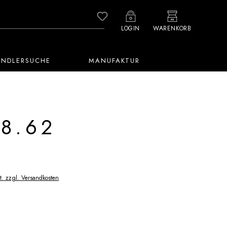
Du hast 0 Produkte auf dem M
LOGIN
WARENKORB
ÄNDLERSUCHE
MANUFAKTUR
8.62
t. zzgl. Versandkosten