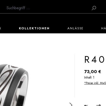
N
KOLLEKTIONEN
ANLÄSSE
H
R40
Regulärer Preis:
73,00 €
Inhalt:
1
*Preise inkl. MwS