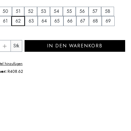
uswählen
50
51
52
53
54
55
56
57
58
61
62
63
64
65
66
67
68
69
Anzahl: Gib den gewünschten Wert ein ode
Stk
IN DEN WARENKORB
tel hinzufügen
mer:
R408.62