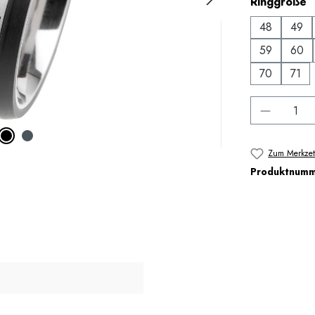
a
Ringgröße
48
49
59
60
70
71
Produkt 
Zum Merkzet
Produktnum