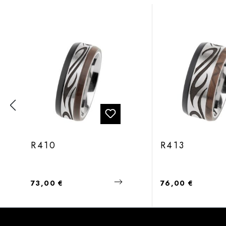
Produktgalerie überspringen
R410
R413
Regulärer Preis:
Regulärer Preis:
73,00 €
76,00 €