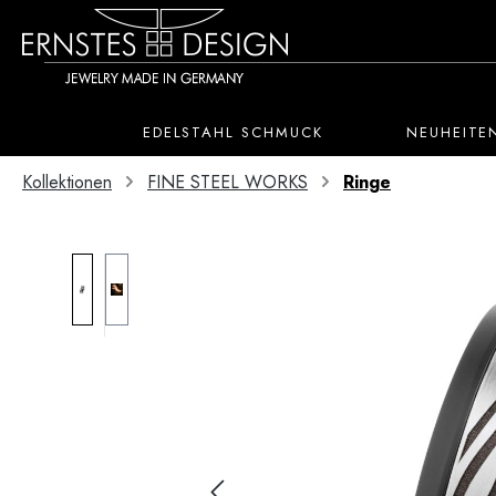
 Hauptinhalt springen
Zur Suche springen
Zur Hauptnavigation springen
EDELSTAHL SCHMUCK
NEUHEITE
Kollektionen
FINE STEEL WORKS
Ringe
Bildergalerie überspringen