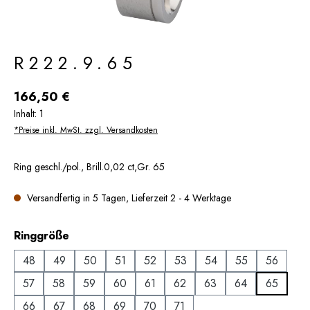
R222.9.65
Regulärer Preis:
166,50 €
Inhalt:
1
*Preise inkl. MwSt. zzgl. Versandkosten
Ring geschl./pol., Brill.0,02 ct,Gr. 65
Versandfertig in 5 Tagen, Lieferzeit 2 - 4 Werktage
auswählen
Ringgröße
48
49
50
51
52
53
54
55
56
57
58
59
60
61
62
63
64
65
66
67
68
69
70
71