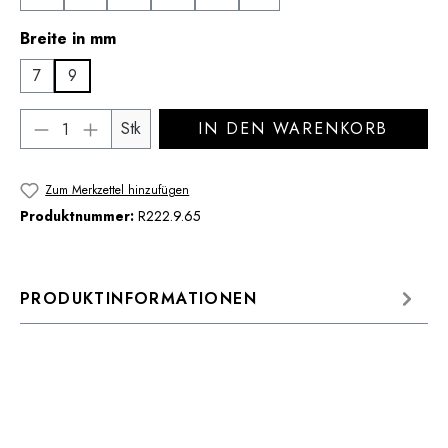
auswählen
Breite in mm
7
9
Produkt Anzahl: Gib den gewünschten Wert 
Stk
IN DEN WARENKORB
Zum Merkzettel hinzufügen
Produktnummer:
R222.9.65
PRODUKTINFORMATIONEN