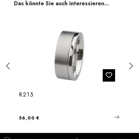
Produktgalerie überspringen
Das könnte Sie auch interessieren...
R215
Regulärer Preis:
56,00 €