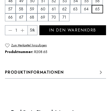
48
49
50
51
52
53
54
55
56
57
58
59
60
61
62
63
64
65
66
67
68
69
70
71
Produkt Anzahl: Gib den gewünschten Wert 
Stk
IN DEN WARENKORB
Zum Merkzettel hinzufügen
Produktnummer:
R208.65
PRODUKTINFORMATIONEN