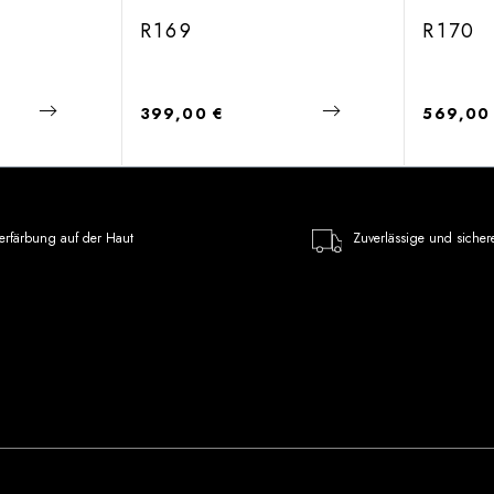
R169
R170
Regulärer Preis:
Regulärer
399,00 €
569,00
erfärbung auf der Haut
Zuverlässige und sicher