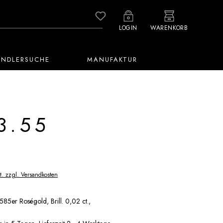
Du hast 0 Produkte auf dem M
LOGIN
WARENKORB
ÄNDLERSUCHE
MANUFAKTUR
3.55
t. zzgl. Versandkosten
585er Roségold, Brill. 0,02 ct.,