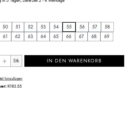
 in 5 Tagen, Lieferzeit 2 - 4 Werktage
uswählen
50
51
52
53
54
55
56
57
58
61
62
63
64
65
66
67
68
69
Anzahl: Gib den gewünschten Wert ein ode
Stk
IN DEN WARENKORB
tel hinzufügen
mer:
R183.55