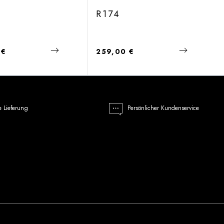
R174
 Preis:
Regulärer Preis:
 €
259,00 €
e Lieferung
Persönlicher Kundenservice