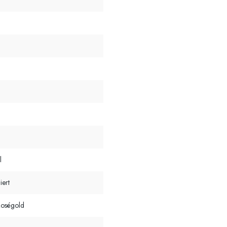
l
iert
Roségold