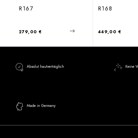
R167
R168
Regulärer Preis:
Regulärer Preis:
279,00 €
449,00 €
Absolut hautverträglich
Keine V
Made in Germany