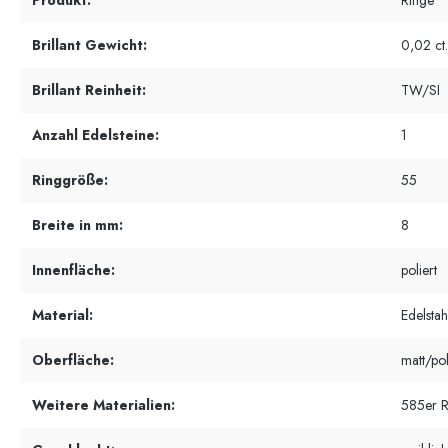
Produkt:
Ringe
Brillant Gewicht:
0,02 ct.
Brillant Reinheit:
TW/SI
Anzahl Edelsteine:
1
Ringgröße:
55
Breite in mm:
8
Innenfläche:
poliert
Material:
Edelstah
Oberfläche:
matt/pol
Weitere Materialien:
585er 