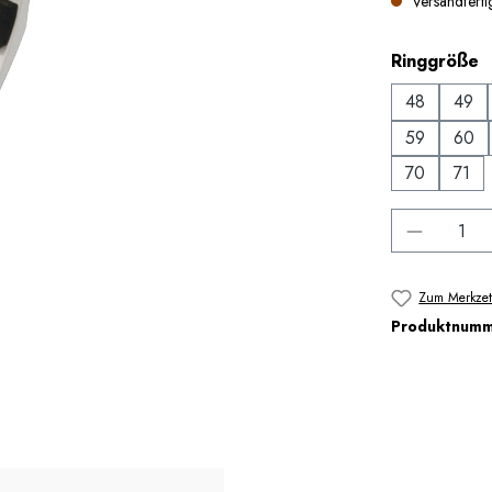
Versandfertig
a
Ringgröße
48
49
59
60
70
71
Produkt 
Zum Merkzet
Produktnum