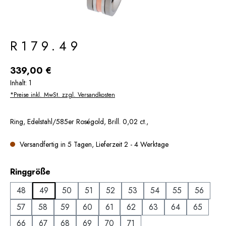
R179.49
Regulärer Preis:
339,00 €
Inhalt:
1
*Preise inkl. MwSt. zzgl. Versandkosten
Ring, Edelstahl/585er Roségold, Brill. 0,02 ct.,
Versandfertig in 5 Tagen, Lieferzeit 2 - 4 Werktage
auswählen
Ringgröße
48
49
50
51
52
53
54
55
56
57
58
59
60
61
62
63
64
65
66
67
68
69
70
71