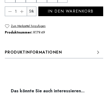
Produkt Anzahl: Gib den gewünschten Wert 
Stk
IN DEN WARENKORB
Zum Merkzettel hinzufügen
Produktnummer:
R179.49
PRODUKTINFORMATIONEN
Produktgalerie überspringen
Das könnte Sie auch interessieren...