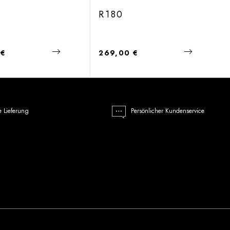
R180
 Preis:
Regulärer Preis:
 €
269,00 €
e Lieferung
Persönlicher Kundenservice