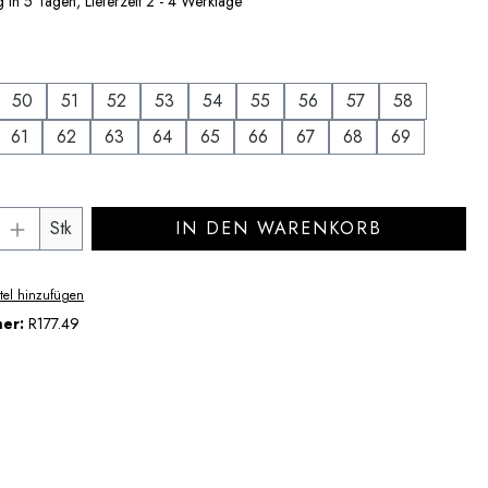
 in 5 Tagen, Lieferzeit 2 - 4 Werktage
uswählen
50
51
52
53
54
55
56
57
58
61
62
63
64
65
66
67
68
69
Anzahl: Gib den gewünschten Wert ein ode
Stk
IN DEN WARENKORB
tel hinzufügen
mer:
R177.49