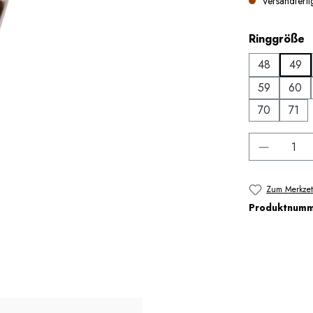
Versandfertig
a
Ringgröße
48
49
59
60
70
71
Produkt 
Zum Merkzet
Produktnum