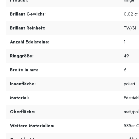
Produkt:
Ringe
Brillant Gewicht:
0,02 ct.
Brillant Reinheit:
TW/SI
Anzahl Edelsteine:
1
Ringgröße:
49
Breite in mm:
6
Innenfläche:
poliert
Material:
Edelstah
Oberfläche:
matt/pol
Weitere Materialien:
585er G