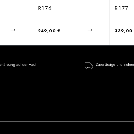
R176
R177
Regulärer Preis:
Regulärer
249,00 €
339,00
erfärbung auf der Haut
Zuverlässige und sicher