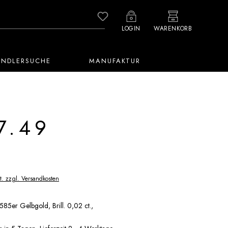
Du hast 0 Produkte auf dem M
LOGIN
WARENKORB
ÄNDLERSUCHE
MANUFAKTUR
7.49
t. zzgl. Versandkosten
585er Gelbgold, Brill. 0,02 ct.,