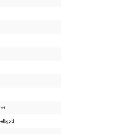
l
iert
elbgold