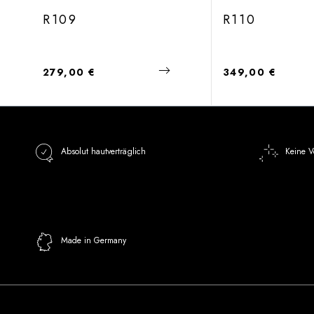
R109
R110
Regulärer Preis:
Regulärer Preis:
279,00 €
349,00 €
Absolut hautverträglich
Keine V
Made in Germany