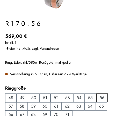
R170.56
Regulärer Preis:
569,00 €
Inhalt:
1
*Preise inkl. MwSt. zzgl. Versandkosten
Ring, Edelstahl/585er Roségold, matt/poliert,
Versandfertig in 5 Tagen, Lieferzeit 2 - 4 Werktage
auswählen
Ringgröße
48
49
50
51
52
53
54
55
56
57
58
59
60
61
62
63
64
65
66
67
68
69
70
71