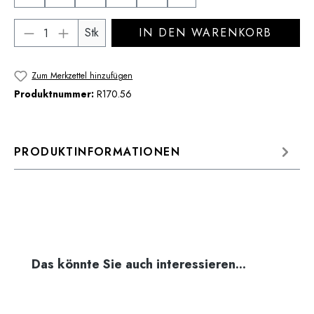
Produkt Anzahl: Gib den gewünschten Wert 
Stk
IN DEN WARENKORB
Zum Merkzettel hinzufügen
Produktnummer:
R170.56
PRODUKTINFORMATIONEN
Produktgalerie überspringen
Das könnte Sie auch interessieren...