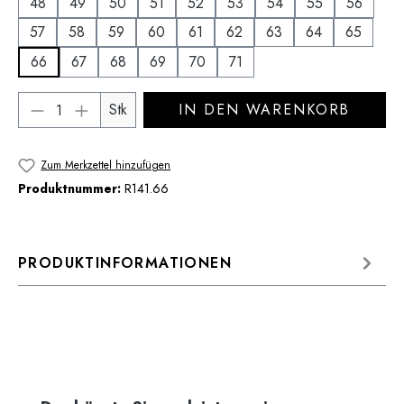
48
49
50
51
52
53
54
55
56
57
58
59
60
61
62
63
64
65
66
67
68
69
70
71
Produkt Anzahl: Gib den gewünschten Wert 
Stk
IN DEN WARENKORB
Zum Merkzettel hinzufügen
Produktnummer:
R141.66
PRODUKTINFORMATIONEN