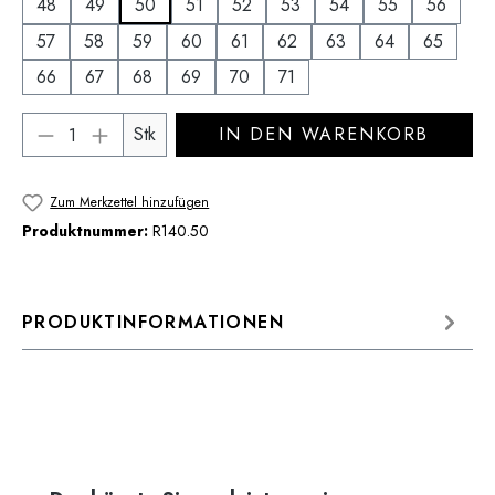
48
49
50
51
52
53
54
55
56
57
58
59
60
61
62
63
64
65
66
67
68
69
70
71
Produkt Anzahl: Gib den gewünschten Wert 
Stk
IN DEN WARENKORB
Zum Merkzettel hinzufügen
Produktnummer:
R140.50
PRODUKTINFORMATIONEN