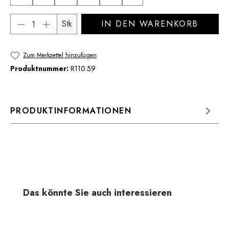
Produkt Anzahl: Gib den gewünschten Wert 
Stk
IN DEN WARENKORB
Zum Merkzettel hinzufügen
Produktnummer:
R110.59
PRODUKTINFORMATIONEN
Produktgalerie überspringen
Das könnte Sie auch interessieren