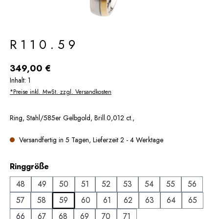
R110.59
Regulärer Preis:
349,00 €
Inhalt:
1
*Preise inkl. MwSt. zzgl. Versandkosten
Ring, Stahl/585er Gelbgold, Brill.0,012 ct.,
Versandfertig in 5 Tagen, Lieferzeit 2 - 4 Werktage
auswählen
Ringgröße
48
49
50
51
52
53
54
55
56
57
58
59
60
61
62
63
64
65
66
67
68
69
70
71