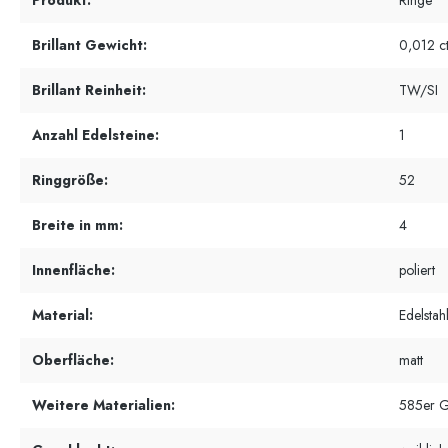
Produkt:
Ringe
Brillant Gewicht:
0,012 ct
Brillant Reinheit:
TW/SI
Anzahl Edelsteine:
1
Ringgröße:
52
Breite in mm:
4
Innenfläche:
poliert
Material:
Edelstah
Oberfläche:
matt
Weitere Materialien:
585er G