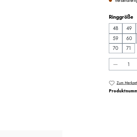
Versandfertig
a
Ringgröße
48
49
59
60
70
71
Produkt 
Zum Merkzet
Produktnum