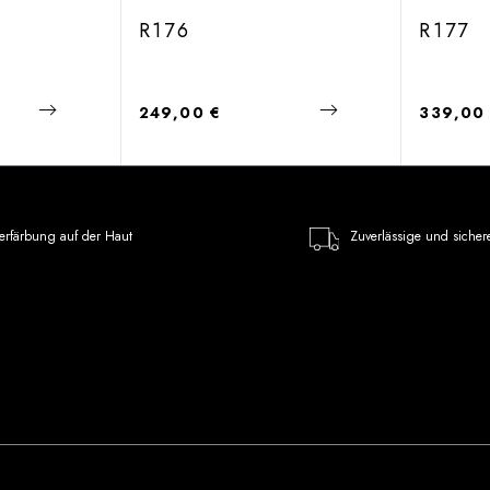
R176
R177
Regulärer Preis:
Regulärer
249,00 €
339,00
erfärbung auf der Haut
Zuverlässige und sicher