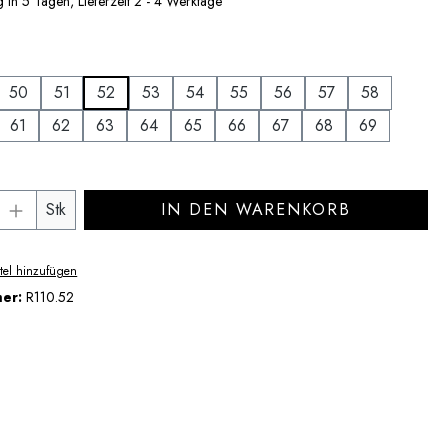
 in 5 Tagen, Lieferzeit 2 - 4 Werktage
uswählen
50
51
52
53
54
55
56
57
58
61
62
63
64
65
66
67
68
69
Anzahl: Gib den gewünschten Wert ein ode
Stk
IN DEN WARENKORB
tel hinzufügen
mer:
R110.52