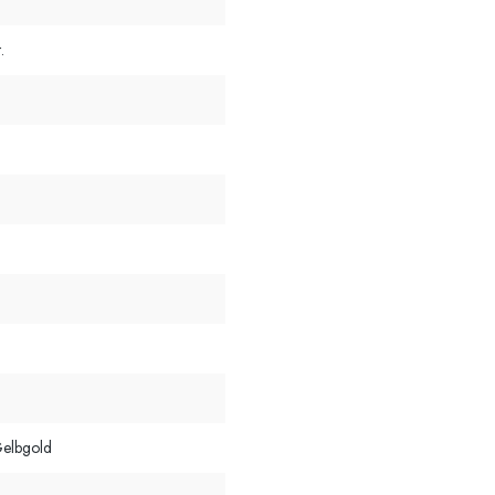
.
l
elbgold