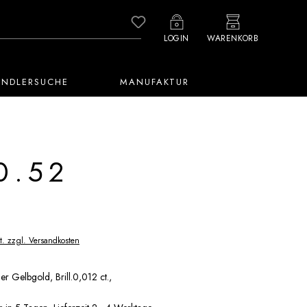
Du hast 0 Produkte auf dem M
LOGIN
WARENKORB
ÄNDLERSUCHE
MANUFAKTUR
0.52
t. zzgl. Versandkosten
er Gelbgold, Brill.0,012 ct.,