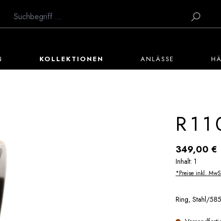
N
KOLLEKTIONEN
ANLÄSSE
H
R11
Regulärer Preis:
349,00 €
Inhalt:
1
*Preise inkl. MwS
Ring, Stahl/585