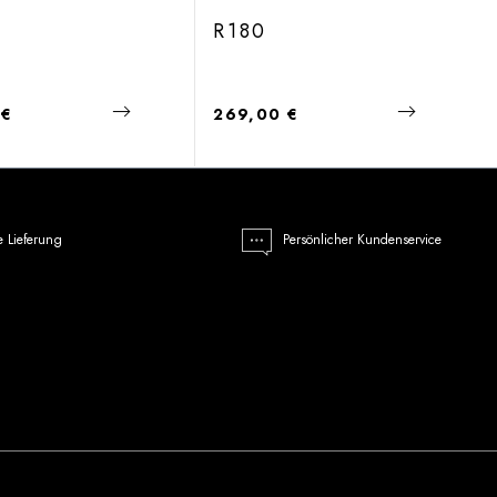
R180
 Preis:
Regulärer Preis:
 €
269,00 €
e Lieferung
Persönlicher Kundenservice