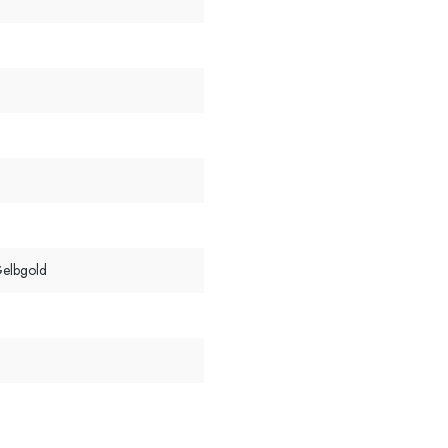
l
elbgold