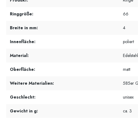
Produkt:
Ringe
Ringgröße:
66
Breite in mm:
4
Innenfläche:
poliert
Material:
Edelstah
Oberfläche:
matt
Weitere Materialien:
585er G
Geschlecht:
unisex
Gewicht in g:
ca. 3