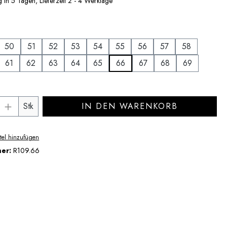
 in 5 Tagen, Lieferzeit 2 - 4 Werktage
uswählen
50
51
52
53
54
55
56
57
58
61
62
63
64
65
66
67
68
69
Anzahl: Gib den gewünschten Wert ein ode
Stk
IN DEN WARENKORB
tel hinzufügen
mer:
R109.66