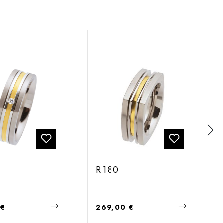
R180
 Preis:
Regulärer Preis:
 €
269,00 €