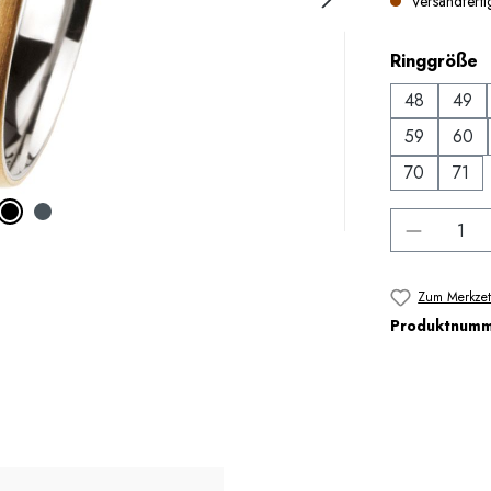
Versandfertig
a
Ringgröße
48
49
59
60
70
71
Produkt 
Zum Merkzet
Produktnum