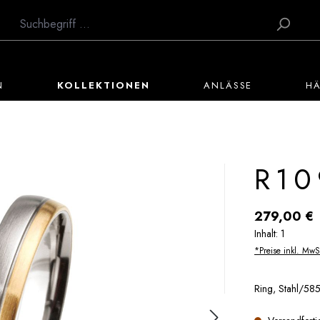
N
KOLLEKTIONEN
ANLÄSSE
H
R10
Regulärer Preis:
279,00 €
Inhalt:
1
*Preise inkl. MwS
Ring, Stahl/58