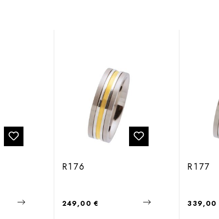
R176
R177
Regulärer Preis:
Regulärer
249,00 €
339,00