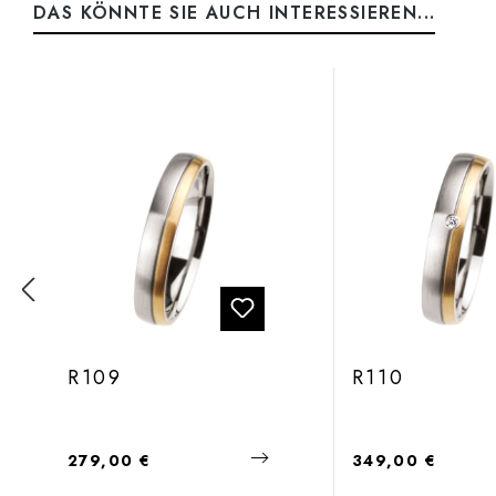
DAS KÖNNTE SIE AUCH INTERESSIEREN...
Produktgalerie überspringen
R109
R110
Regulärer Preis:
Regulärer Preis:
279,00 €
349,00 €