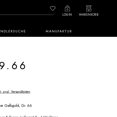
Du hast 0 Produkte auf dem M
LOGIN
WARENKORB
ÄNDLERSUCHE
MANUFAKTUR
9.66
t. zzgl. Versandkosten
5er Gelbgold, Gr. 66