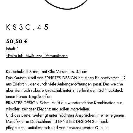
KS3C.45
Regulärer Preis:
50,50 €
Inhalt:
1
*Preise inkl. MwSt. zzgl. Versandkosten
Kautschukseil 3 mm, mit Clic-Verschluss, 45 cm
Das Kautschukseil von ERNSTES DESIGN hat einen Bajonettverschluß
aus Edelstahl, der durch viele Anhängeröffnungen passt. Das weiche
aber dennoch robuste Kautschukmaterial verleiht dem Schmuckstück
einen hohen Tragekomfort.
ERNSTES DESIGN Schmuck ist die wunderschöne Kombination aus
stilvoller, zeitloser Eleganz und edlen Materialien.
Und das Beste: Gefertigt unter höchsten Ansprüchen in einer eigenen
Manufaktur in Deutschland, ist ERNSTES DESIGN Schmuck
pflegeleicht, antiallergisch und von herausragender Qualität!