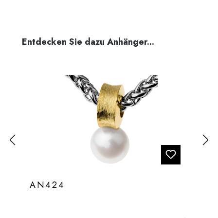
Produktgalerie überspringen
Entdecken Sie dazu Anhänger...
AN424