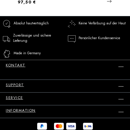
Regulärer Preis:
97,50 €
Absolut hautverträglich
Keine Verfärbung auf der Haut
Zuverlässige und sichere
Persönlicher Kundenservice
Lieferung
Made in Germany
KONTAKT
SUPPORT
SERVICE
INFORMATION