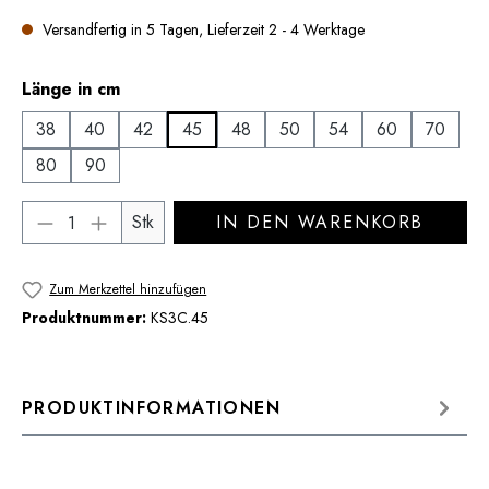
Versandfertig in 5 Tagen, Lieferzeit 2 - 4 Werktage
auswählen
Länge in cm
38
40
42
45
48
50
54
60
70
80
90
Produkt Anzahl: Gib den gewünschten Wert 
Stk
IN DEN WARENKORB
Zum Merkzettel hinzufügen
Produktnummer:
KS3C.45
PRODUKTINFORMATIONEN