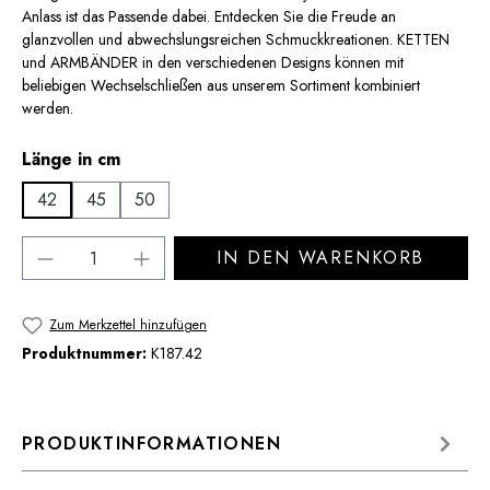
Anlass ist das Passende dabei. Entdecken Sie die Freude an
glanzvollen und abwechslungsreichen Schmuckkreationen. KETTEN
und ARMBÄNDER in den verschiedenen Designs können mit
beliebigen Wechselschließen aus unserem Sortiment kombiniert
werden.
auswählen
Länge in cm
42
45
50
Produkt Anzahl: Gib den gewünschten Wert 
IN DEN WARENKORB
Zum Merkzettel hinzufügen
Produktnummer:
K187.42
PRODUKTINFORMATIONEN