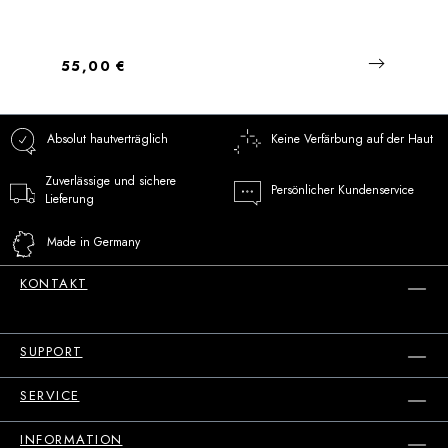
Regulärer Preis:
55,00 €
Absolut hautverträglich
Keine Verfärbung auf der Haut
Zuverlässige und sichere
Persönlicher Kundenservice
Lieferung
Made in Germany
KONTAKT
SUPPORT
SERVICE
INFORMATION