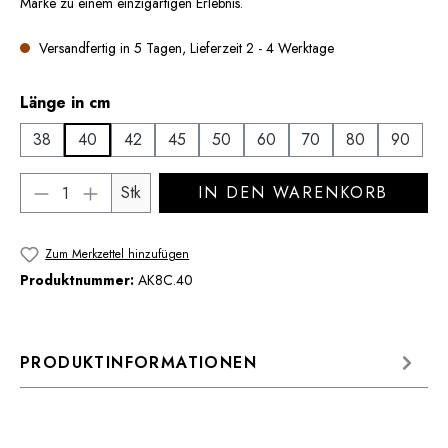
Marke zu einem einzigartigen Erlebnis.
Versandfertig in 5 Tagen, Lieferzeit 2 - 4 Werktage
auswählen
Länge in cm
38
40
42
45
50
60
70
80
90
Produkt Anzahl: Gib den gewünschten Wert 
Stk
IN DEN WARENKORB
Zum Merkzettel hinzufügen
Produktnummer:
AK8C.40
PRODUKTINFORMATIONEN