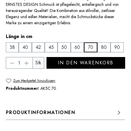
ERNSTES DESIGN Schmuck ist pflegeleicht, antiallergisch und von
herausragender Qualität! Die Kombination aus stilvoller, zeitloser
Eleganz und edlen Materialien, macht die Schmuckstücke dieser
Marke zu einem einzigartigen Erlebnis.
auswählen
Länge in cm
38
40
42
45
50
60
70
80
90
Produkt Anzahl: Gib den gewünschten Wert 
Stk
IN DEN WARENKORB
Zum Merkzettel hinzufügen
Produktnummer:
AK5C.70
PRODUKTINFORMATIONEN