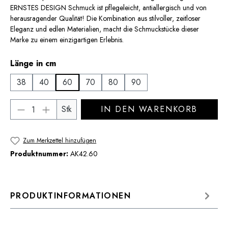
ERNSTES DESIGN Schmuck ist pflegeleicht, antiallergisch und von
herausragender Qualität! Die Kombination aus stilvoller, zeitloser
Eleganz und edlen Materialien, macht die Schmuckstücke dieser
Marke zu einem einzigartigen Erlebnis.
auswählen
Länge in cm
38
40
60
70
80
90
Produkt Anzahl: Gib den gewünschten Wert 
Stk
IN DEN WARENKORB
Zum Merkzettel hinzufügen
Produktnummer:
AK42.60
PRODUKTINFORMATIONEN