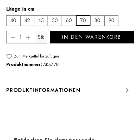
auswählen
Länge in cm
40
42
45
50
60
70
80
90
Produkt Anzahl: Gib den gewünschten Wert 
Stk
IN DEN WARENKORB
Zum Merkzettel hinzufügen
Produktnummer:
AK37.70
PRODUKTINFORMATIONEN
Produktgalerie überspringen