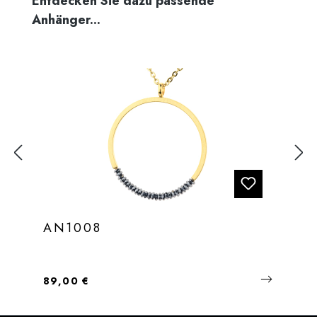
Entdecken Sie dazu passende
Anhänger...
AN1008
Regulärer Preis:
89,00 €